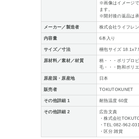
※画像はイメージ
ます。
※開封後の返品は
メーカー／製造者
株式会社ライフレ
内容量
6本入り
サイズ／寸法
梱包サイズ 18.1x7.5
原材料／素材／材質
柄・・・ポリプロ
毛・・・飽和ポリ
原産国・原産地
日本
販売者
TOKUTOKUNET
その他詳細 1
耐熱温度 60度
その他詳細 2
広告文責
・株式会社TOKUTO
・TEL:082-962-03
・区分:雑貨