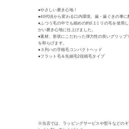
●やさしい磨き心地！
●40代頃から変わる口内環境、歯・歯ぐきの事
●ふつう毛の中でも細めの約0.1ミリの毛を使用
かい磨き心地に仕上げました。
●素材、形状にこだわった弾力性の良いグリップ
を和らげます。
●３列ハの字植毛コンパクトヘッド
●フラット毛＆先細毛2段植毛タイプ
※当店では、ラッピングサービスや熨斗などのギ