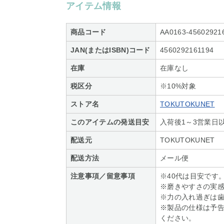
アイテム情報
商品コード
AA0163-45602921
JAN(またはISBN)コード
4560292161194
在庫
在庫なし
税区分
※10%対象
ストア名
TOKUTOKUNET
このアイテムの発送目安
入荷後1～3営業日
配送元
TOKUTOKUNET
配送方法
メール便
注意事項／留意事項
※40代は目安です
※磨きやすさの実
※力の入れ過ぎは
※製品の仕様は予
ください。