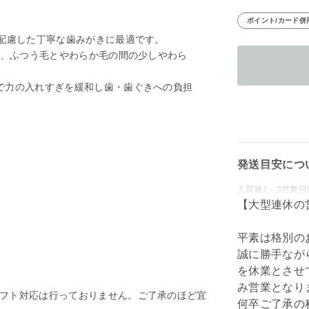
ポイント/カード併
に配慮した丁寧な歯みがきに最適です。
し、ふつう毛とやわらか毛の間の少しやわら
で力の入れすぎを緩和し歯・歯ぐきへの負担
発送目安につ
入荷後1～3営業日
【大型連休の
平素は格別の
誠に勝手ながら弊
を休業とさせて
み営業となり
フト対応は行っておりません。ご了承のほど宜
何卒ご了承の