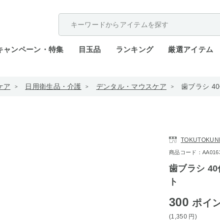
配送遅延が発生しております。
キャンペーン・特集
目玉品
ランキング
厳選アイテム
ケア
日用衛生品・介護
デンタル・マウスケア
歯ブラシ 
TOKUTOKUN
商品コード：AA0163-4
歯ブラシ 4
ト
300
ポイ
(1,350
円
)