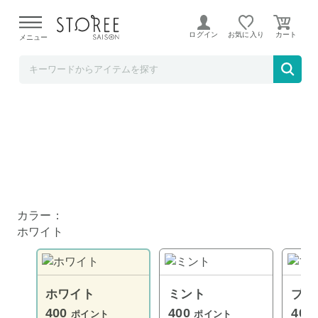
【熊本県での地震による影響について】
令和8年熊本地震に
よる配送遅延が発生しております。
ログイン
お気に入り
メニュー
TOKUTOKUNET
ストレートミニヘアアイロン ホワイト
カラー：
ホワイト
ホワイト
ミント
ブラ
400
400
400
ポイント
ポイント