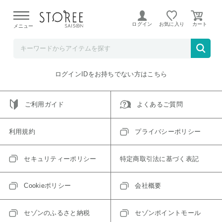
【熊本県での地震による影響について】
令和8年熊本地震に
よる配送遅延が発生しております。
ログイン
お気に入り
メニュー
ご指定のアイテムは取り扱い終了、またはただいま取り扱い
できないアイテムです。
トップへ戻る
ログインIDをお持ちでない方はこちら
ご利用ガイド
よくあるご質問
利用規約
プライバシーポリシー
セキュリティーポリシー
特定商取引法に基づく表記
Cookieポリシー
会社概要
セゾンのふるさと納税
セゾンポイントモール