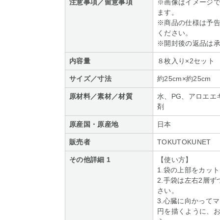
注意事項／留意事項
※画像はイメージ
ます。
※商品の仕様は予
ください。
※開封後の返品は
内容量
８枚入り×2セット
サイズ／寸法
約25cm×約25cm
原材料／素材／材質
水、PG、アロエエ
剤
原産国・原産地
日本
販売者
TOKUTOKUNET
その他詳細 1
【使い方】
1.袋の上部をカッ
2.手袋は左右2層
さい。
3.心臓に向かって
円を描くように、