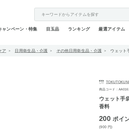
配送遅延が発生しております。
キャンペーン・特集
目玉品
ランキング
厳選アイテム
ケア
日用衛生品・介護
その他日用衛生品・介護
ウェット手
TOKUTOKUN
商品コード：AA0163-4
ウェット手袋
香料
200
ポイ
(900
円
)