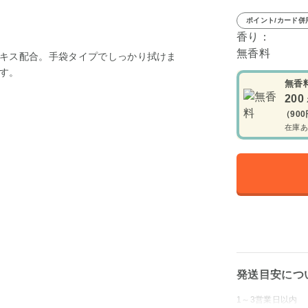
ポイント/カード併
香り：
無香料
キス配合。手袋タイプでしっかり拭けま
す。
無香
200
（90
在庫あ
発送目安につ
1～3営業日以内