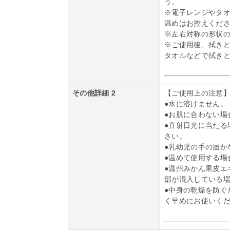
う。
※電子レンジやタ
温めはお控えくだ
※左右対称の形状
※ご使用後、拭き
タオルなどで拭き
その他詳細 2
【ご使用上の注意
●水に溶けません。
●お肌に合わない場
●直射日光に当たる
さい。
●乳幼児の手の届か
●温めて使用する場
●温州みかん果皮エ
部が混入している
●中身の乾燥を防ぐ
く早めにお使いく