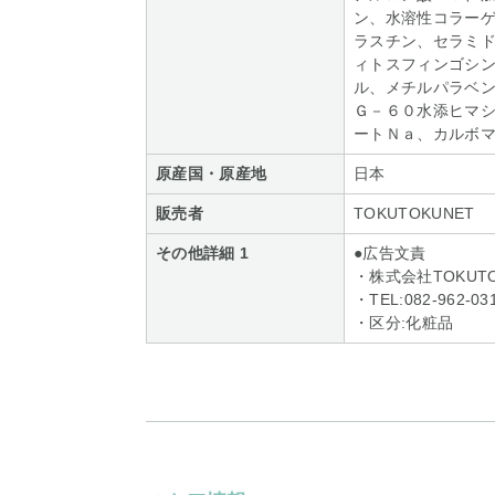
ン、水溶性コラー
ラスチン、セラミ
ィトスフィンゴシ
ル、メチルパラベ
Ｇ－６０水添ヒマ
ートＮａ、カルボ
原産国・原産地
日本
販売者
TOKUTOKUNET
その他詳細 1
●広告文責
・株式会社TOKUTO
・TEL:082-962-03
・区分:化粧品