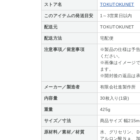
ストア名
TOKUTOKUNET
このアイテムの発送目安
1～3営業日以内
配送元
TOKUTOKUNET
配送方法
宅配便
注意事項／留意事項
※製品の仕様は予
ください。
※画像はイメージ
ます。
※開封後の返品は
メーカー／製造者
有限会社進製作所
内容量
30枚入り(1袋)
重量
425g
サイズ／寸法
商品サイズ 幅215m
原材料／素材／材質
水、グリセリン、
アルロン酸Ｎａ、