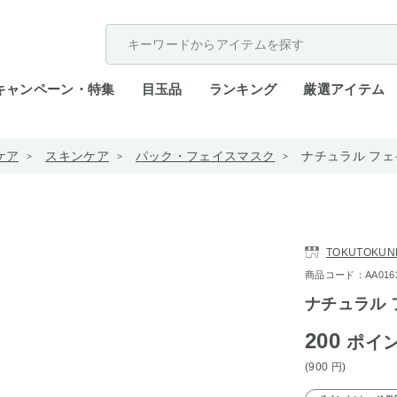
配送遅延が発生しております。
キャンペーン・特集
目玉品
ランキング
厳選アイテム
ケア
スキンケア
パック・フェイスマスク
ナチュラル フェ
TOKUTOKUN
商品コード：AA0163-4
ナチュラル 
200
ポイ
(900
円
)