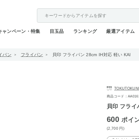
配送遅延が発生しております。
キャンペーン・特集
目玉品
ランキング
厳選アイテム
イパン
フライパン
貝印 フライパン 28cm IH対応 軽い KAI
TOKUTOKUN
商品コード：AA0163-4
貝印 フライパ
600
ポイ
(2,700
円
)