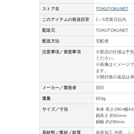
ストア名
TOKUTOKUNET
このアイテムの発送目安
1～5営業日以内
配送元
TOKUTOKUNET
配送方法
宅配便
注意事項／留意事項
※製品の仕様は予
ください。
※画像はイメージ
ます。
※開封後の返品は
メーカー／製造者
貝印
重量
650g
サイズ／寸法
本体 長さ290×幅4
鍋高さ 約61mm
鍋幅 約290mm
原材料／素材／材質
表面加工 内面：ふ