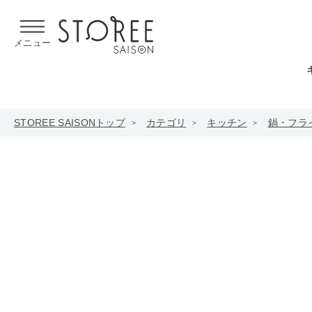
【熊本県での地震による影響について】
令和8年熊本地震による
メニュー
STOREE SAISONトップ
カテゴリ
キッチン
鍋・フラ