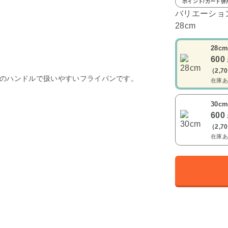
ポイント/カード併
バリエーショ
28cm
28c
600
（2,7
のハンドルで扱いやすいフライパンです。
在庫あ
30c
600
（2,7
在庫あ