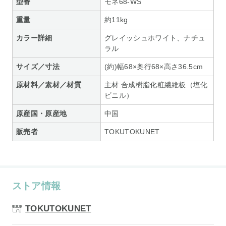
型番
モネ68-WS
重量
約11kg
カラー詳細
グレイッシュホワイト、ナチュ
ラル
サイズ／寸法
(約)幅68×奥行68×高さ36.5cm
原材料／素材／材質
主材:合成樹脂化粧繊維板（塩化
ビニル）
原産国・原産地
中国
販売者
TOKUTOKUNET
ストア情報
TOKUTOKUNET