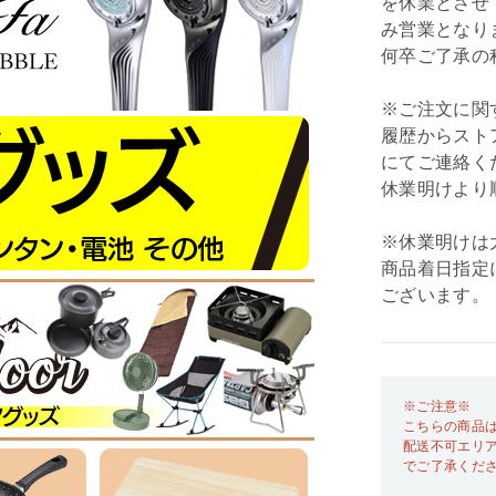
を休業とさせて
み営業となり
何卒ご了承の
※ご注文に関
履歴からスト
にてご連絡く
休業明けより
※休業明けは
商品着日指定
ございます。
※ご注意※
こちらの商品
配送不可エリ
でご了承くだ