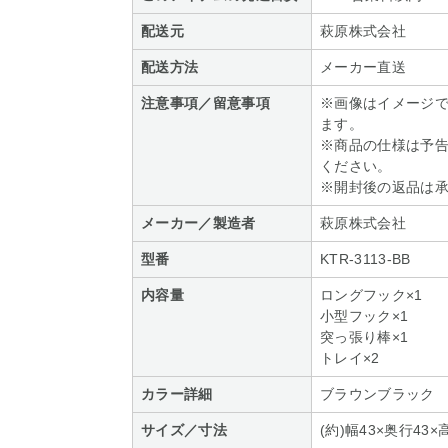
配送元
萩原株式会社
配送方法
メーカー直送
注意事項／留意事項
※画像はイメージ
ます。
※商品の仕様は予
ください。
※開封後の返品は
メーカー／製造者
萩原株式会社
型番
KTR-3113-BB
内容量
ロングフック×1
小型フック×1
突っ張り棒×1
トレイ×2
カラー詳細
ブラウンブラック
サイズ／寸法
(約)幅43×奥行43×