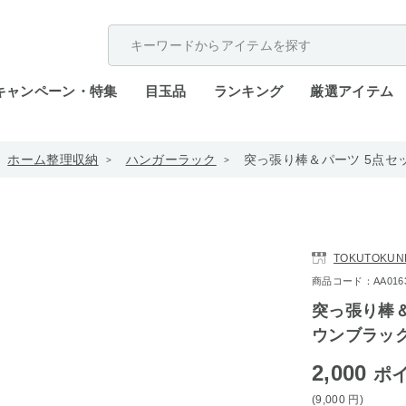
配送遅延が発生しております。
キャンペーン・特集
目玉品
ランキング
厳選アイテム
ホーム整理収納
ハンガーラック
突っ張り棒＆パーツ 5点セット
TOKUTOKUN
商品コード：AA0163-4
突っ張り棒＆
ウンブラック K
2,000
ポ
(9,000
円
)