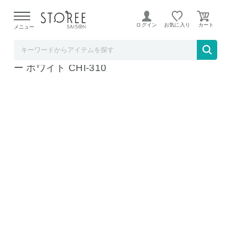
【熊本県での地震による影響について】
令和8年熊本地震に
よる配送遅延が発生しております。
ログイン
お気に入り
メニュー
TOKUTOKUNET
TEKNOS テクノス 新スリムカーボンヒータ
ー ホワイト CHI-310