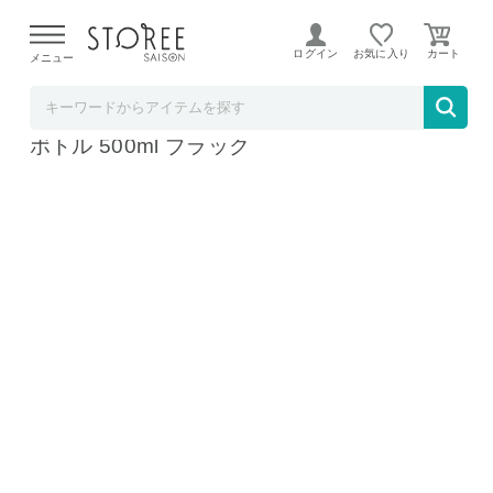
【熊本県での地震による影響について】
令和8年熊本地震に
よる配送遅延が発生しております。
ログイン
お気に入り
メニュー
TOKUTOKUNET
水筒 ステンレスボトル ロック付ワンタッチ
ボトル 500ml ブラック