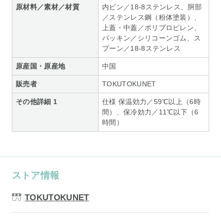
原材料／素材／材質
内ビン／18-8ステンレス、胴部
／ステンレス鋼（粉体塗装）、
上蓋・中蓋／ポリプロピレン、
パッキン／シリコーンゴム、ス
プーン／18-8ステンレス
原産国・原産地
中国
販売者
TOKUTOKUNET
その他詳細 1
仕様 保温効力／59℃以上（6時
間）、保冷効力／11℃以下（6
時間）
ストア情報
TOKUTOKUNET