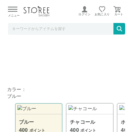
【熊本県での地震による影響について】
令和8年熊本地震に
よる配送遅延が発生しております。
ログイン
お気に入り
メニュー
TOKUTOKUNET
モグモグスープマグ 350ml ブルー
カラー：
ブルー
ブルー
チャコール
ホワ
400
400
400
ポイント
ポイント