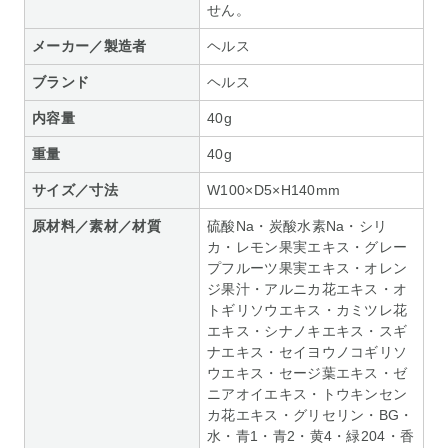
せん。
メーカー／製造者
ヘルス
ブランド
ヘルス
内容量
40g
重量
40g
サイズ／寸法
W100×D5×H140mm
原材料／素材／材質
硫酸Na・炭酸水素Na・シリ
カ・レモン果実エキス・グレー
プフルーツ果実エキス・オレン
ジ果汁・アルニカ花エキス・オ
トギリソウエキス・カミツレ花
エキス・シナノキエキス・スギ
ナエキス・セイヨウノコギリソ
ウエキス・セージ葉エキス・ゼ
ニアオイエキス・トウキンセン
カ花エキス・グリセリン・BG・
水・青1・青2・黄4・緑204・香