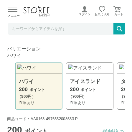
【熊本県での地震による影響について】
令和8年熊本地震に
よる配送遅延が発生しております。
ログイン
お気に入り
メニュー
TOKUTOKUNET
入浴剤 エステ気分アロマ ハワイ MC
バリエーション：
ハワイ
ハワイ
アイスランド
タヒ
200
200
200
ポイント
ポイント
（900円）
（900円）
（900
在庫あり
在庫あり
在庫
商品コード：AA0163-4976552008633-P
200
ポイント