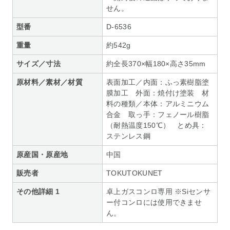
せん。
型番
D-6536
重量
約542g
サイズ／寸法
約全長370×幅180×高さ35mm
原材料／素材／材質
表面加工／内面：ふっ素樹脂塗
膜加工 外面：焼付け塗装 材
料の種類／本体：アルミニウム
合金 取っ手：フェノール樹脂
（耐熱温度150℃） とめ具：
ステンレス鋼
原産国・原産地
中国
販売者
TOKUTOKUNET
その他詳細 1
卓上ガスコンロ専用 ※Siセンサ
ー付コンロには使用できませ
ん。