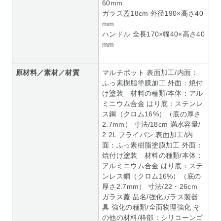
60mm
ガラス蓋18cm 外径190×高さ40
mm
ハンドル 全長170×幅40×高さ40
mm
原材料／素材／材質
マルチポット 表面加工/内面：
ふっ素樹脂塗膜加工 外面：焼付
け塗装 材料の種類/本体：アル
ミニウム合金 はり底：ステンレ
ス鋼（クロム16%）（底の厚さ
2.7mm） 寸法/18cm 満水容量/
2.2L フライパン 表面加工/内
面：ふっ素樹脂塗膜加工 外面：
焼付け塗装 材料の種類/本体：
アルミニウム合金 はり底：ステ
ンレス鋼（クロム16%）（底の
厚さ2.7mm） 寸法/22・26cm
ガラス蓋 品名/強化ガラス製器
具 強化の種類/全面物理強化 そ
の他の材料/枠部：シリコーンゴ