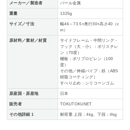
メーカー／製造者
パール金属
重量
1325g
サイズ／寸法
幅46～73.5×奥行30×高さ40（c
m）
原材料／素材／材質
サイドフレーム・中間リング・
フック（大・小）：ポリスチレ
ン（70度）
棚板：ポリプロピレン（100
度）
その他／伸縮パイプ：鉄（ABS
樹脂コーティング）
すべり止め：シリコーンゴム
原産国・原産地
日本
販売者
TOKUTOKUNET
その他詳細 1
耐荷重 上段：4kg、下段：4kg