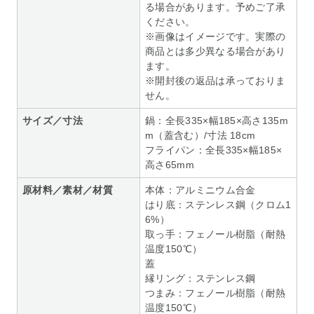
る場合があります。予めご了承
ください。
※画像はイメージです。実際の
商品とは多少異なる場合があり
ます。
※開封後の返品は承っておりま
せん。
サイズ／寸法
鍋：全長335×幅185×高さ135m
m（蓋含む）/寸法 18cm
フライパン：全長335×幅185×
高さ65mm
原材料／素材／材質
本体：アルミニウム合金
はり底：ステンレス鋼（クロム1
6%）
取っ手：フェノール樹脂（耐熱
温度150℃）
蓋
縁リング：ステンレス鋼
つまみ：フェノール樹脂（耐熱
温度150℃）