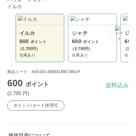
イルカ
イルカ
シャチ
ジン
600
600
600
ポイント
ポイント
（2,700円）
（2,700円）
（2,7
在庫あり
在庫あり
在庫
商品コード：AA0163-4993418067986-P
600
ポイント
送料込み
(2,700
円
)
ポイント/カード併用可
発送目安について