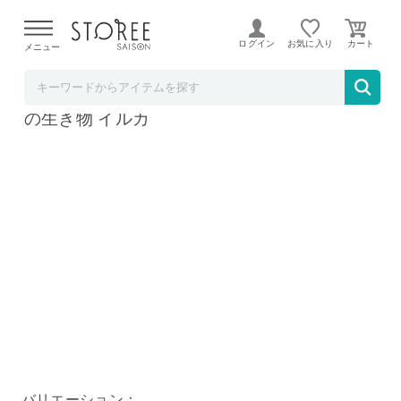
【熊本県での地震による影響について】
令和8年熊本地震に
よる配送遅延が発生しております。
ログイン
お気に入り
メニュー
TOKUTOKUNET
BIGクッション ぬいぐるみ 抱き枕 約85cm 海
の生き物 イルカ
バリエーション：