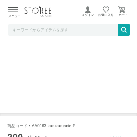
【熊本県での地震による影響について】
令和8年熊本地震に
よる配送遅延が発生しております。
ログイン
お気に入り
メニュー
TOKUTOKUNET
髪の毛くるくるポイ お風呂 排水口
商品コード：AA0163-kurukurupoic-P