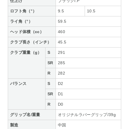
仕上げ
ブラックI.P
ロフト角（°）
9.5
10.5
ライ角（°）
59.5
ヘッド体積（cc）
460
クラブ長さ（インチ）
45.5
クラブ重量（g）
S
291
SR
285
R
282
バランス
S
D2
SR
D1
R
D0
グリップ名/重量
オリジナルラバーグリップ/39g
製造
中国