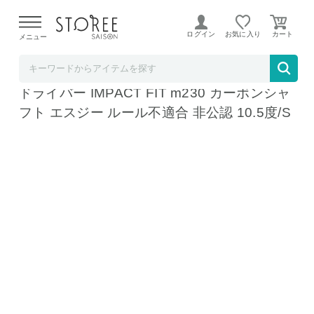
【熊本県での地震による影響について】
令和8年熊本地震に
よる配送遅延が発生しております。
ログイン
お気に入り
メニュー
テレ東アトミックゴルフ STOREE SAISON店
高反発ドライバーマルマン ゴルフ NEW SG
ドライバー IMPACT FIT m230 カーボンシャ
フト エスジー ルール不適合 非公認 10.5度/S