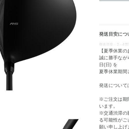
発送目安につ
発送目安：2～4営
【夏季休業の
誠に勝手ながら、
日(日) を
夏季休業期間
発送について
※ご注文は期
います。
※交通渋滞の
る可能性がご
願い申し上げ