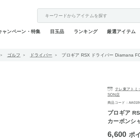
配送遅延が発生しております。
キャンペーン・特集
目玉品
ランキング
厳選アイテム
ゴルフ
ドライバー
プロギア RSX ドライバー Diamana F
テレ東アトミック
SON店
商品コード：AA0186-
プロギア RSX
カーボンシャフ
6,600
ポ