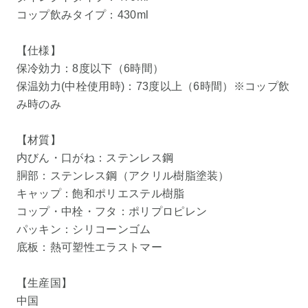
コップ飲みタイプ：430ml
【仕様】
保冷効力：8度以下（6時間）
保温効力(中栓使用時)：73度以上（6時間）※コップ飲
み時のみ
【材質】
内びん・口がね：ステンレス鋼
胴部：ステンレス鋼（アクリル樹脂塗装）
キャップ：飽和ポリエステル樹脂
コップ・中栓・フタ：ポリプロピレン
パッキン：シリコーンゴム
底板：熱可塑性エラストマー
【生産国】
中国