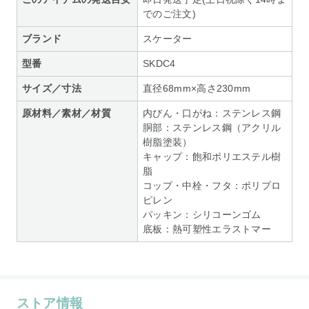
でのご注文)
ブランド
スケーター
型番
SKDC4
サイズ／寸法
直径68mm×高さ230mm
原材料／素材／材質
内びん・口がね：ステンレス鋼
胴部：ステンレス鋼（アクリル
樹脂塗装）
キャップ：飽和ポリエステル樹
脂
コップ・中栓・フタ：ポリプロ
ピレン
パッキン：シリコーンゴム
底板：熱可塑性エラストマー
ストア情報