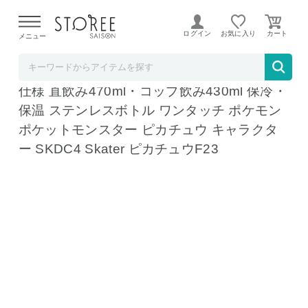
【熊本県での地震による影響について】
令和8年熊本地震に
よる配送遅延が発生しております。
ログイン
お気に入り
メニュー
リコメン堂
スケーター 水筒 ポケモン新柄 キッズ 2WAY
仕様 直飲み470ml・コップ飲み430ml 保冷・
保温 ステンレスボトル ワンタッチ ポケモン
ポケットモンスター ピカチュウ キャラクタ
ー SKDC4 Skater ピカチュウF23