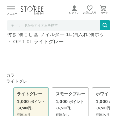
【熊本県での地震による影響について】
令和8年熊本地震に
よる配送遅延が発生しております。
ログイン
お気に入り
メニュー
リコメン堂
富士ホーロー フィルト オイルポット 注ぎ口
付き 油こし器 フィルター 1L 油入れ 油ポッ
ト OP-1.0L ライトグレー
カラー：
ライトグレー
ライトグレー
スモークブルー
ホワイト
1,000
1,000
1,000
ポイント
ポイント
ポ
（4,500円）
（4,500円）
（4,500円）
在庫あり
在庫なし
在庫あり