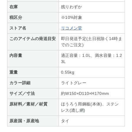
在庫
残りわずか
税区分
※10%対象
ストア名
リコメン堂
このアイテムの発送目安
即日発送予定(土日祝除く14時ま
でのご注文)
内容量
適正容量：1.0L、満水容量：1.2
3L
重量
0.55kg
カラー詳細
ライトグレー
サイズ／寸法
約W150×D110×H170mm
原材料／素材／材質
ほうろう用鋼板(本体)、ステン
レス(漉し網)
原産国・原産地
タイ