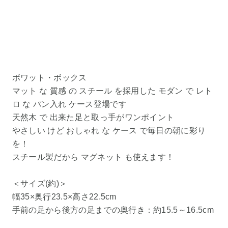
ボワット・ボックス
マット な 質感 の スチール を採用した モダン で レト
ロ な パン入れ ケース登場です
天然木 で 出来た足と取っ手がワンポイント
やさしい けど おしゃれ な ケース で毎日の朝に彩り
を！
スチール製だから マグネット も使えます！
＜サイズ(約)＞
幅35×奥行23.5×高さ22.5cm
手前の足から後方の足までの奥行き：約15.5～16.5cm