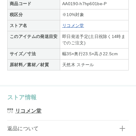
商品コード
AA0190-h7hp601be-P
税区分
※10%対象
ストア名
リコメン堂
このアイテムの発送目安
即日発送予定(土日祝除く14時ま
でのご注文)
サイズ／寸法
幅35×奥行23.5×高さ22.5cm
原材料／素材／材質
天然木 スチール
ストア情報
リコメン堂
返品について