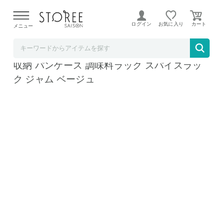
【熊本県での地震による影響について】
令和8年熊本地震に
よる配送遅延が発生しております。
ログイン
お気に入り
メニュー
リコメン堂
ブレッドケース 35×23.5×22.5cm 食パン入れ
収納 パンケース 調味料ラック スパイスラッ
ク ジャム ベージュ