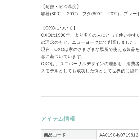
【耐熱・耐冷温度】
容器(80℃、-20℃)、フタ(80℃、-20℃)、プレート
【OXOについて】
OXOは1990年、より多くの人にとって使いや
の理念のもと、ニューヨークにて創業しました。
現在、OXOは家のさまざまな場所で使える製品を
念に基づいています。
OXOは、ユニバーサルデザインの理念を、消費
スモデルとしても成功した例として世界的に認知
アイテム情報
商品コード
AA0190-iy0719812