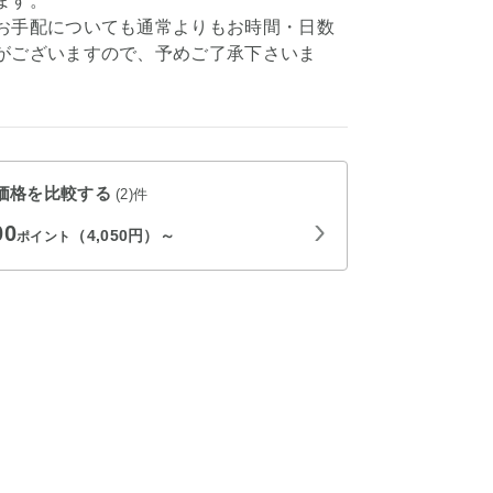
ます。
お手配についても通常よりもお時間・日数
がございますので、予めご了承下さいま
価格を比較する
(2)件
00
（4,050円）～
ポイント