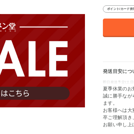
ポイント/カード併
発送目安につ
即日発送予定(土日
夏季休業のお
誠に勝手なが
ます。
お客様へは大
卒ご理解頂き
お願い申し上