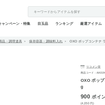
配送遅延が発生しております。
キャンペーン・特集
目玉品
ランキング
厳選アイテム
用品・調理道具
保存容器・調味料入れ
OXO ポップコンテナ 
リコメン堂
商品コード：AA0190-i
OXO ポッ
g
900
ポイ
(4,050
円
)