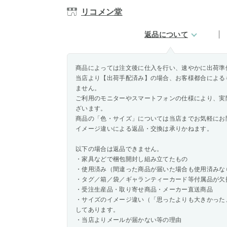
リコメン堂
返品について
商品によっては注文後に仕入を行い、速やかに出荷準
当店より【出荷手配済み】の場合、お客様都合による
ません。
ご利用のモニターやスマートフォンの仕様により、実
ざいます。
商品の「色・サイズ」については当店までお気軽にお
イメージ違いによる返品・交換は承りかねます。
以下の場合は返品できません。
・家具などで梱包開封し組み立てたもの
・使用済み（間違った商品が届いた場合も使用済みな
・タグ／箱／袋／ギャランティーカード等付属品が欠
・受注生産品・取り寄せ商品・メーカー直送商品
・サイズのイメージ違い（「思ったよりも大きかった
してあります。
・当店よりメールが届かない等の理由