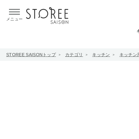
【熊本県での地震による影響について】
令和8年熊本地震による
メニュー
STOREE SAISONトップ
カテゴリ
キッチン
キッチン