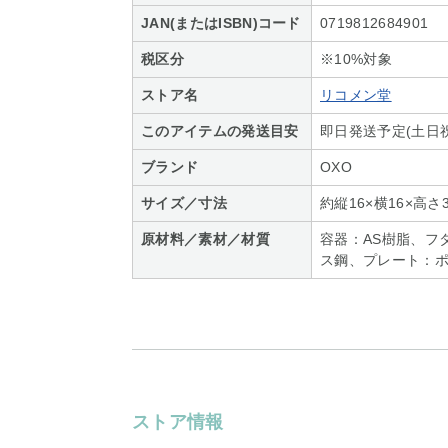
JAN(またはISBN)コード
0719812684901
税区分
※10%対象
ストア名
リコメン堂
このアイテムの発送目安
即日発送予定(土日
ブランド
OXO
サイズ／寸法
約縦16×横16×高さ3
原材料／素材／材質
容器：AS樹脂、フ
ス鋼、プレート：
ストア情報