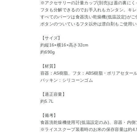
※アクセサリーの計量カップ(別売)は蓋の裏に
フタも分解できるのでお手入れもカンタン。キレ
すべてのパーツは食器洗い乾燥機(低温設定)が
ボタンのついているフタ以外は漂白剤もご使用い
【サイズ】
約縦16×横16×高さ32cm
約690g
【材質】
容器：AS樹脂、フタ：ABS樹脂・ポリアセタ
パッキン：シリコーンゴム
【適正容量】
約5.7L
【備考】
食器洗乾燥機使用可(低温設定のみ)、容器・内
※ライススクープ装着時のお米の保存容量は約4.