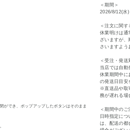
＜期間＞
2026/8/12(水
＜注文に関す
休業明けは通
ざいますが、
さいますよう
＜受注・発送
当店では自動
休業期間中に
の発送日目安
※直送品や取
務が遅れる場
閉ができ、ポップアップしたボタンはそのまま
＜期間中のご
日時指定につ
は、配送の都
。