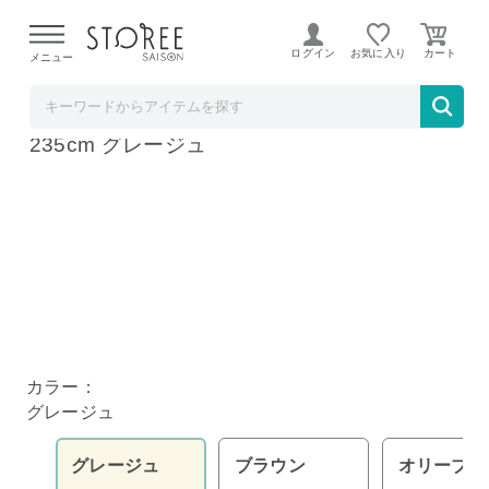
【熊本県での地震による影響について】
令和8年熊本地震に
よる配送遅延が発生しております。
ログイン
お気に入り
メニュー
リコメン堂
こたつ布団 長方形 あったかヒートGO! 185×
235cm グレージュ
カラー：
グレージュ
グレージュ
ブラウン
オリーブ