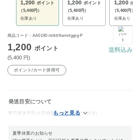
1,200
1,200
1,200
ポイント
ポイント
ポイ
（5,400円）
（5,400円）
（5,400円）
在庫あり
在庫あり
在庫あり
商品コード：AA0190-nttkttftwmrtggrg-P
1,200
ポイント
送料込み
(5,400
円
)
ポイント/カード併用可
発送目安について
即日発送予定(土日祝除く14時までのご注文)
夏季休業のお知らせ