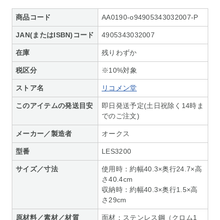
商品コード
AA0190-o94905343032007-P
JAN(またはISBN)コード
4905343032007
在庫
残りわずか
税区分
※10%対象
ストア名
リコメン堂
このアイテムの発送目安
即日発送予定(土日祝除く14時ま
でのご注文)
メーカー／製造者
オークス
型番
LES3200
サイズ／寸法
使用時：約幅40.3×奥行24.7×高
さ40.4cm
収納時：約幅40.3×奥行1.5×高
さ29cm
原材料／素材／材質
面材：ステンレス鋼（クロム1