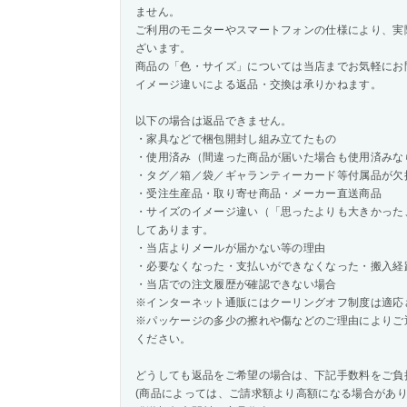
ません。
ご利用のモニターやスマートフォンの仕様により、実
ざいます。
商品の「色・サイズ」については当店までお気軽にお
イメージ違いによる返品・交換は承りかねます。
以下の場合は返品できません。
・家具などで梱包開封し組み立てたもの
・使用済み（間違った商品が届いた場合も使用済みな
・タグ／箱／袋／ギャランティーカード等付属品が欠
・受注生産品・取り寄せ商品・メーカー直送商品
・サイズのイメージ違い（「思ったよりも大きかった
してあります。
・当店よりメールが届かない等の理由
・必要なくなった・支払いができなくなった・搬入経
・当店での注文履歴が確認できない場合
※インターネット通販にはクーリングオフ制度は適応
※パッケージの多少の擦れや傷などのご理由によりご
ください。
どうしても返品をご希望の場合は、下記手数料をご負
(商品によっては、ご請求額より高額になる場合があり