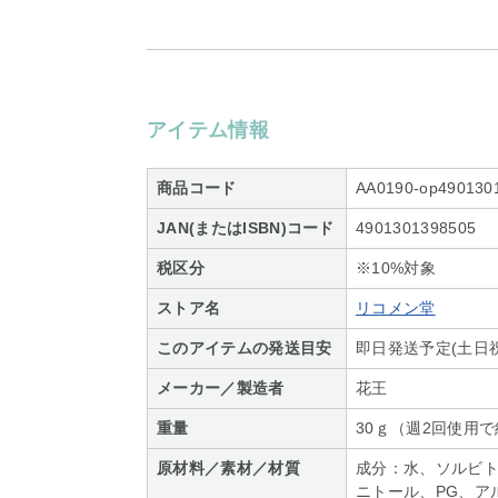
アイテム情報
商品コード
AA0190-op490130
JAN(またはISBN)コード
4901301398505
税区分
※10%対象
ストア名
リコメン堂
このアイテムの発送目安
即日発送予定(土日
メーカー／製造者
花王
重量
30ｇ（週2回使用で
原材料／素材／材質
成分：水、ソルビ
ニトール、PG、ア