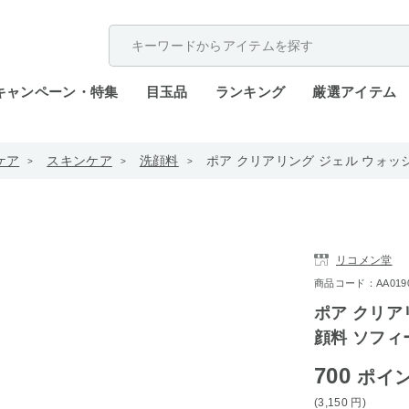
配送遅延が発生しております。
キャンペーン・特集
目玉品
ランキング
厳選アイテム
ケア
スキンケア
洗顔料
ポア クリアリング ジェル ウォッシュ
リコメン堂
商品コード：AA0190-o
ポア クリア
顔料 ソフィーナ
700
ポイ
(3,150
円
)