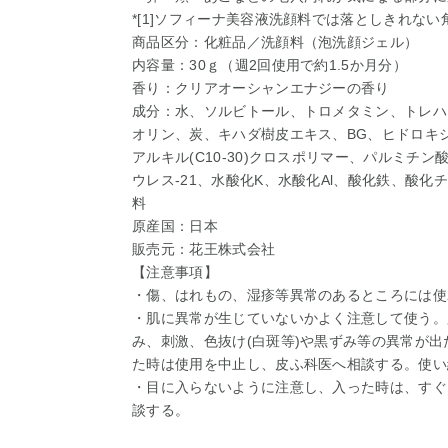
*[1]ソフィーナ美容液洗顔料では落としきれない
商品区分：化粧品／洗顔料（泡洗顔ジェル）
内容量：30ｇ（週2回使用で約1.5か月分）
香り：クリアオーシャンエナジーの香り
成分：水、ソルビトール、トロメタミン、トレハ
オリン、炭、キハダ樹皮エキス、BG、ヒドロキシ
アルキル(C10-30)クロスポリマー、パルミチン
ウレス-21、水酸化K、水酸化Al、酸化鉄、酸化チ
料
原産国：日本
販売元：花王株式会社
【注意事項】
・傷、はれもの、湿疹等異常のあるところには使
・肌に異常が生じていないかよく注意して使う。
み、刺激、色抜け(白斑等)や黒ずみ等の異常が
た時は使用を中止し、皮ふ科医へ相談する。使い
・目に入らないように注意し、入った時は、すぐ
談する。