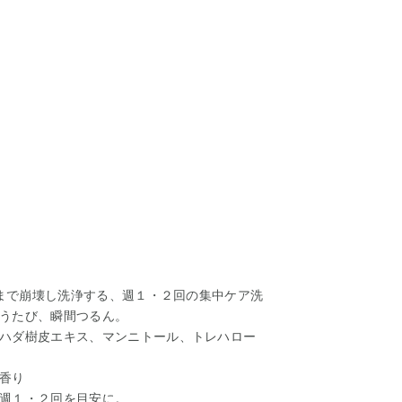
側まで崩壊し洗浄する、週１・２回の集中ケア洗
うたび、瞬間つるん。
ハダ樹皮エキス、マンニトール、トレハロー
香り
週１・２回を目安に。