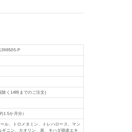
1398505-P
祝除く14時までのご注文)
約1.5か月分）
トール、トロメタミン、トレハロース、マン
ルギニン、カオリン、炭、キハダ樹皮エキ