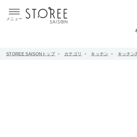
【熊本県での地震による影響について】
令和8年熊本地震による
メニュー
STOREE SAISONトップ
カテゴリ
キッチン
キッチン