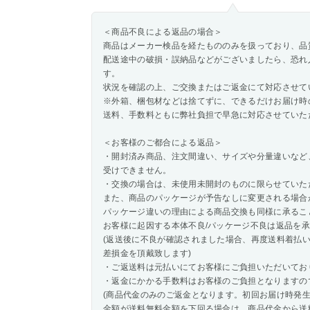
＜商品不良による返品の場合＞
商品はメーカー検品を経たもののみを扱っており、品
配送途中の破損・誤納品などがございましたら、恐れ
す。
状況を確認の上、ご交換またはご返金にて対応させて
※外箱、梱包材などは捨てずに、できるだけお届け時
送料、手数料ともに弊社負担で早急に対応させていた
＜お客様のご都合による返品＞
・開封済み商品、注文間違い、サイズや分量違いなど
受けできません。
・交換の場合は、未使用未開封のものに限らせていた
また、商品のパッケージが予告なしに変更される場合
パッケージ違いの理由による商品交換も同様に承るこ
お客様に起因する本体不良/パッケージ不良は返品を
(返送後に不良が確認されました場合、再度送料着払
差損金を頂戴致します)
・ご返送料は元払いにてお客様にご負担いただいてお
・返金にかかる手数料はお客様のご負担となりますの
(商品代金のみのご返金となります。初回お届け時発
金額が送料無料金額を下回る場合は、商品代金から送