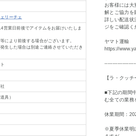
お客様には大
解とご協力を
フェリーチェ
詳しい配送状
ジをご確認く
14営業日前後でアイテムをお届けいたしま
情等により前後する場合がございます。
ヤマト運輸
が発生した場合は別途ご連絡させていただき
https://www.y
-------------------
ット
【ラ・クッチ
会社
■下記の期間
々道具）
む全ての業務
休業期間：202
※夏季休業明