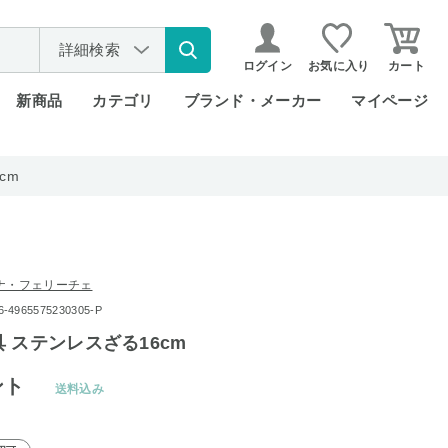
詳細検索
ログイン
お気に入り
カート
新商品
カテゴリ
ブランド・メーカー
マイページ
cm
ナ・フェリーチェ
965575230305-P
 ステンレスざる16cm
ント
送料込み