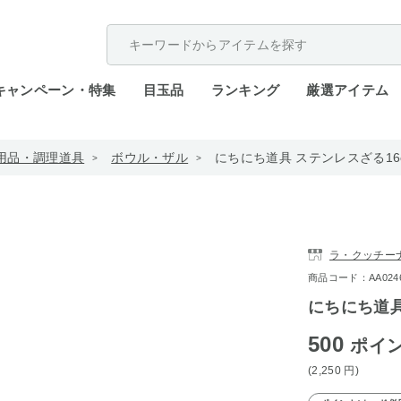
配送遅延が発生しております。
キャンペーン・特集
目玉品
ランキング
厳選アイテム
用品・調理道具
ボウル・ザル
にちにち道具 ステンレスざる16
ラ・クッチー
商品コード：AA0246-4
にちにち道具
500
ポイ
(2,250
円
)