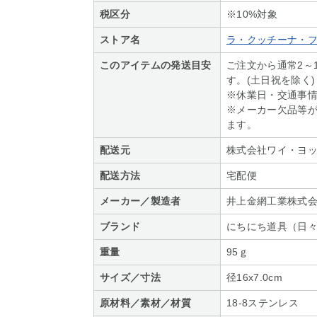
税区分
※10%対象
ストア名
ラ・クッチーナ・
このアイテムの発送目安
ご注文から通常2～
す。(土日祝を除く)
※休業日・交通事
※メーカー欠品等
ます。
配送元
株式会社ワイ・ヨ
配送方法
宅配便
メーカー／製造者
井上金網工業株式
ブランド
にちにち道具（日
重量
95ｇ
サイズ／寸法
径16x7.0cm
原材料／素材／材質
18-8ステンレス