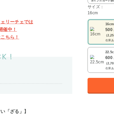
ポイント/カード併
サイズ：
16cm
フェリーチェでは
16c
開催中！
500
（2,2
はこちら！
在庫あ
22.5
K !
600
（2,7
在庫あ
すい「ざる」】