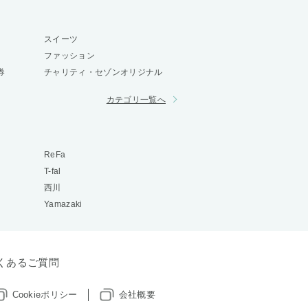
スイーツ
ファッション
券
チャリティ・セゾンオリジナル
カテゴリ一覧へ
ReFa
T-fal
西川
Yamazaki
くあるご質問
Cookieポリシー
会社概要