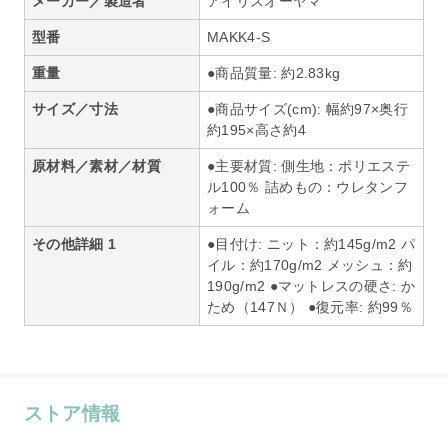
メーカー／製造者
アイリスオーヤマ
型番
MAKK4-S
重量
●商品質量: 約2.83kg
サイズ／寸法
●商品サイズ(cm): 幅約97×奥行
約195×高さ約4
原材料／素材／材質
●主要材質: 側生地：ポリエステ
ル100％ 詰めもの：ウレタンフ
ォーム
その他詳細 1
●目付け: ニット：約145g/m2 パ
イル：約170g/m2 メッシュ：約
190g/m2 ●マットレスの硬さ: か
ため（147Ｎ） ●復元率: 約99％
ストア情報