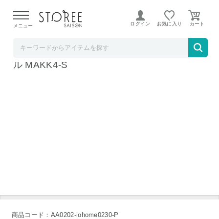
【熊本県での地震による影響について】
令和8年熊本地震に
よる配送遅延が発生しております。
ログイン
お気に入り
メニュー
b.good market アイリスオーヤマ特集店
アイリスオーヤマ 高反発マットレス シング
ル MAKK4-S
商品コード：AA0202-iohome0230-P