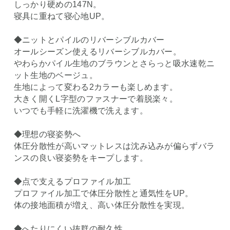
しっかり硬めの147N。
寝具に重ねて寝心地UP。
◆ニットとパイルのリバーシブルカバー
オールシーズン使えるリバーシブルカバー。
やわらかパイル生地のブラウンとさらっと吸水速乾ニ
ット生地のベージュ。
生地によって変わる2カラーも楽しめます。
大きく開くL字型のファスナーで着脱楽々。
いつでも手軽に洗濯機で洗えます。
◆理想の寝姿勢へ
体圧分散性が高いマットレスは沈み込みが偏らずバラ
ンスの良い寝姿勢をキープします。
◆点で支えるプロファイル加工
プロファイル加工で体圧分散性と通気性をUP。
体の接地面積が増え、高い体圧分散性を実現。
◆へたりにくい抜群の耐久性