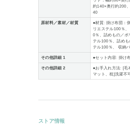
ット：幅約80×奥行
約140×奥行約20
40
原材料／素材／材質
●材質: 掛け布団
リエステル100％
0％、詰めもの／ポ
テル100％、詰め
テル100％、 収納
その他詳細 1
●セット内容: 掛
その他詳細 2
●お手入れ方法: [
マット、枕]洗濯不
ストア情報