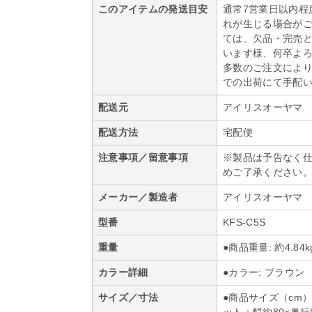
このアイテムの発送目安
通常7営業日以内程
れが生じる場合がご
ては、欠品・完売
います様、何卒よろ
多数のご注文によ
での出荷にて手配
配送元
アイリスオーヤマ
配送方法
宅配便
注意事項／留意事項
※製品は予告なく
めご了承ください
メーカー／製造者
アイリスオーヤマ
型番
KFS-C5S
重量
●商品重量: 約4.84k
カラー詳細
●カラー: ブラウン
サイズ／寸法
●商品サイズ（cm）