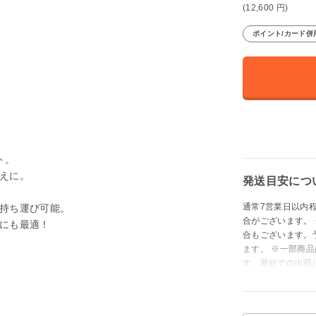
(12,600
円
)
ポイント/カード併
ト。
えに。
発送目安につ
通常7営業日以内
持ち運び可能。
合がございます。
にも最適！
合もございます。
ます。 ※一部商
す。最短での出荷