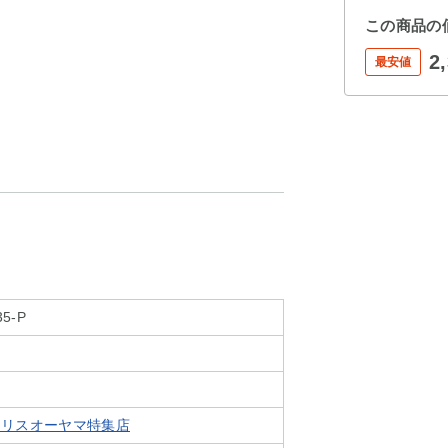
この商品の
2
最安値
35-P
t アイリスオーヤマ特集店