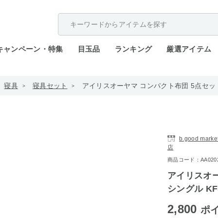
配送遅延が発生しております。
キャンペーン・特集
目玉品
ランキング
厳選アイテム
寝具
寝具セット
アイリスオーヤマ コンパクト布団 5点セット 
b.good ma
店
商品コード：AA0202-
アイリスオー
シングル KF
2,800
ポ