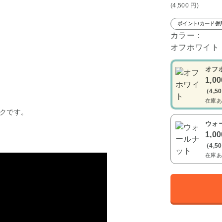
(4,500
円
)
ポイント/カード併
カラー：
オフホワイト
オフ
1,0
（4,5
在庫あ
クです。
ウォ
1,0
（4,5
在庫あ