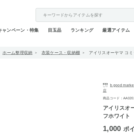
配送遅延が発生しております。
キャンペーン・特集
目玉品
ランキング
厳選アイテム
ホーム整理収納
衣装ケース・収納棚
アイリスオーヤマ コミッ
b.good ma
店
商品コード：AA0202-
アイリスオーヤ
フホワイト
1,000
ポ