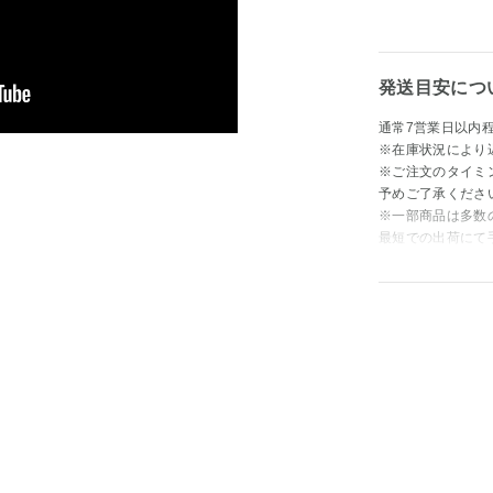
発送目安につ
通常7営業日以内
※在庫状況により
※ご注文のタイミ
予めご了承くださ
※一部商品は多数
最短での出荷にて