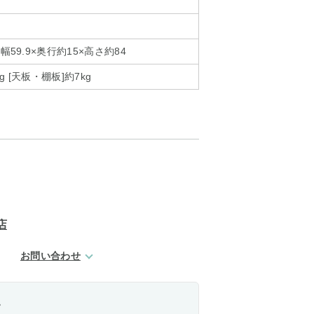
幅59.9×奥行約15×高さ約84
kg [天板・棚板]約7kg
店
お問い合わせ
。