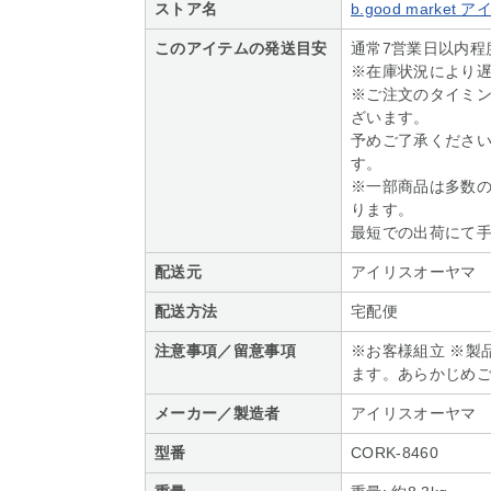
ストア名
b.good marke
このアイテムの発送目安
通常7営業日以内程
※在庫状況により
※ご注文のタイミ
ざいます。
予めご了承くださ
す。
※一部商品は多数
ります。
最短での出荷にて
配送元
アイリスオーヤマ
配送方法
宅配便
注意事項／留意事項
※お客様組立 ※製
ます。あらかじめ
メーカー／製造者
アイリスオーヤマ
型番
CORK-8460