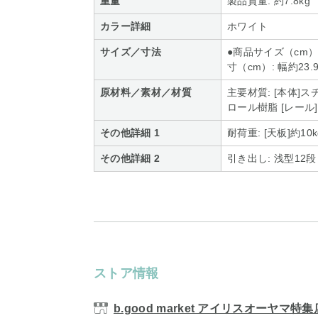
重量
製品質量: 約7.8kg
カラー詳細
ホワイト
サイズ／寸法
●商品サイズ（cm）:
寸（cm）: 幅約23.
原材料／素材／材質
主要材質: [本体]
ロール樹脂 [レール
その他詳細 1
耐荷重: [天板]約10k
その他詳細 2
引き出し: 浅型12段
ストア情報
b.good market アイリスオーヤマ特集