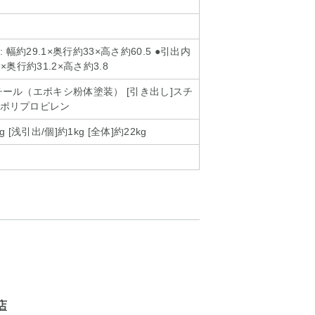
 幅約29.1×奥行約33×高さ約60.5 ●引出内
9×奥行約31.2×高さ約3.8
スチール（エポキシ粉体塗装） [引き出し]スチ
]ポリプロピレン
g [浅引出/個]約1kg [全体]約22kg
店