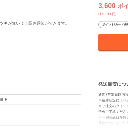
3,600
ポ
(16,200
円
)
。
ツキが無いよう高さ調節ができます。
ポイント/カード併
発送目安につ
通常7営業日以内
68-P
※在庫状況により
※ご注文のタイミ
予めご了承くださ
※一部商品は多数
最短での出荷にて