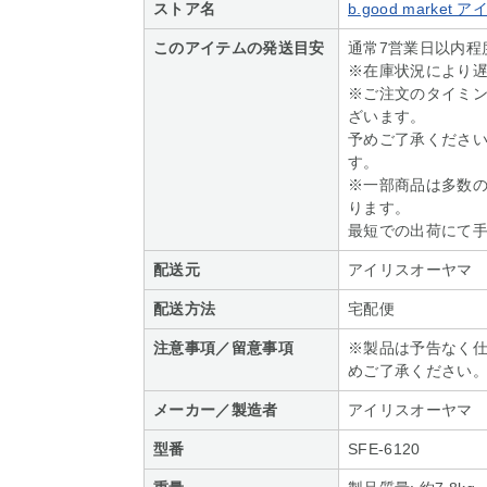
ストア名
b.good marke
このアイテムの発送目安
通常7営業日以内程
※在庫状況により
※ご注文のタイミ
ざいます。
予めご了承くださ
す。
※一部商品は多数
ります。
最短での出荷にて
配送元
アイリスオーヤマ
配送方法
宅配便
注意事項／留意事項
※製品は予告なく
めご了承ください
メーカー／製造者
アイリスオーヤマ
型番
SFE-6120