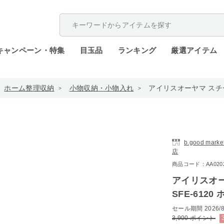
配送遅延が発生しております。
キャンペーン・特集
目玉品
ランキング
厳選アイテム
ホーム整理収納
小物収納・小物入れ
アイリスオーヤマ スチー
b.good ma
店
商品コード：AA0202-
アイリスオー
SFE-6120
セール期間
2026/8
3,900
ポイント