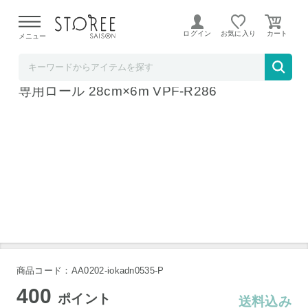
【熊本県での地震による影響について】
令和8年熊本地震に
よる配送遅延が発生しております。
ログイン
お気に入り
メニュー
b.good market アイリスオーヤマ特集店
アイリスオーヤマ 真空保存フードシーラー
専用ロール 28cm×6m VPF-R286
商品コード：AA0202-iokadn0535-P
400
ポイント
送料込み