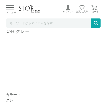
【熊本県での地震による影響について】
令和8年熊本地震に
よる配送遅延が発生しております。
ログイン
お気に入り
メニュー
b.good market アイリスオーヤマ特集店
アイリスオーヤマ 空気清浄機 16畳 AAP-S30
C-H グレー
カラー：
グレー