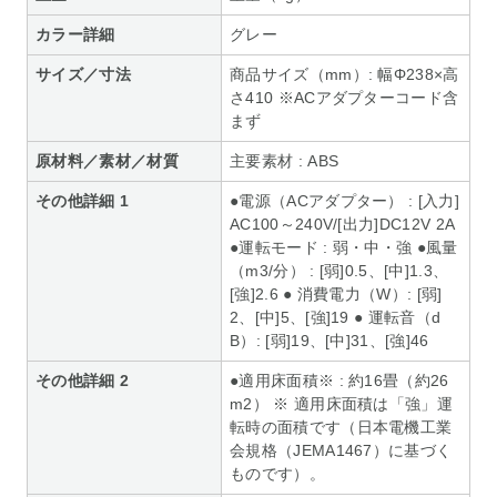
カラー詳細
グレー
サイズ／寸法
商品サイズ（mm）: 幅Φ238×高
さ410 ※ACアダプターコード含
まず
原材料／素材／材質
主要素材 : ABS
その他詳細 1
●電源（ACアダプター） : [入力]
AC100～240V/[出力]DC12V 2A
●運転モード : 弱・中・強 ●風量
（m3/分） : [弱]0.5、[中]1.3、
[強]2.6 ● 消費電力（W）: [弱]
2、[中]5、[強]19 ● 運転音（d
B）: [弱]19、[中]31、[強]46
その他詳細 2
●適用床面積※ : 約16畳（約26
m2） ※ 適用床面積は「強」運
転時の面積です（日本電機工業
会規格（JEMA1467）に基づく
ものです）。