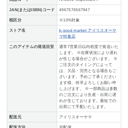
JAN(またはISBN)コード
4967576567947
税区分
※10%対象
ストア名
b.good market アイリスオーヤ
マ特集店
このアイテムの発送目安
通常7営業日以内程度で発送いた
します。 ※在庫状況により遅れ
が生じる場合がございます。 ※
ご注文のタイミングによって
は、欠品・完売となる場合もご
ざいます。予めご了承ください
ます様、何卒よろしくお願い申
し上げます。 ※一部商品は多数
のご注文により生産・出荷に遅
れが生じております。最短での
出荷にて手配いたします。
配送元
アイリスオーヤマ
配送方法
宅配便