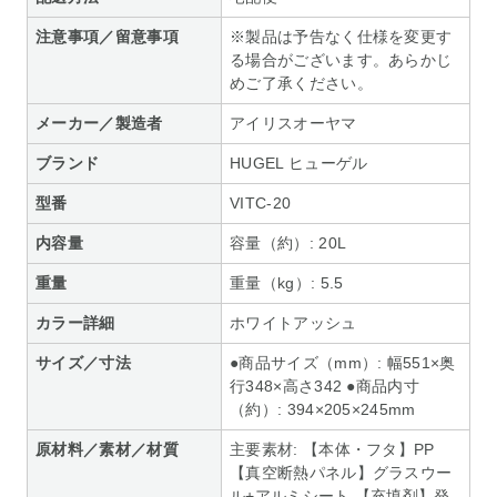
注意事項／留意事項
※製品は予告なく仕様を変更す
る場合がございます。あらかじ
めご了承ください。
メーカー／製造者
アイリスオーヤマ
ブランド
HUGEL ヒューゲル
型番
VITC-20
内容量
容量（約）: 20L
重量
重量（kg）: 5.5
カラー詳細
ホワイトアッシュ
サイズ／寸法
●商品サイズ（mm）: 幅551×奥
行348×高さ342 ●商品内寸
（約）: 394×205×245mm
原材料／素材／材質
主要素材: 【本体・フタ】PP
【真空断熱パネル】グラスウー
ル+アルミシート 【充填剤】発