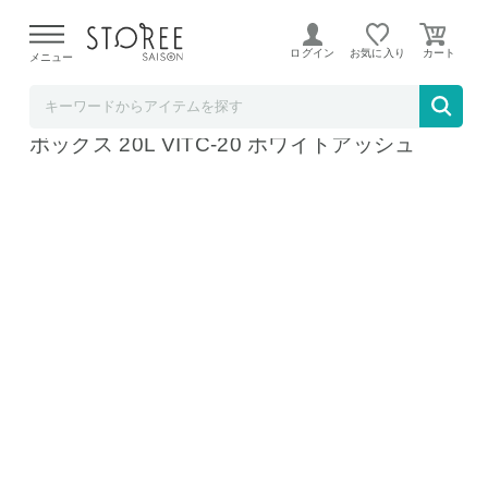
【熊本県での地震による影響について】
令和8年熊本地震に
よる配送遅延が発生しております。
ログイン
お気に入り
メニュー
b.good market アイリスオーヤマ特集店
アイリスオーヤマ HUGEL 真空断熱クーラー
ボックス 20L VITC-20 ホワイトアッシュ