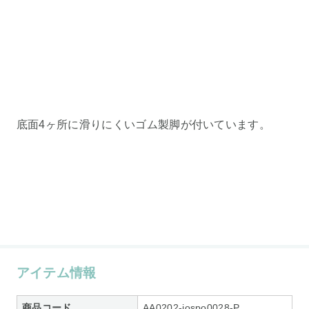
底面4ヶ所に滑りにくいゴム製脚が付いています。
アイテム情報
商品コード
AA0202-iospo0028-P