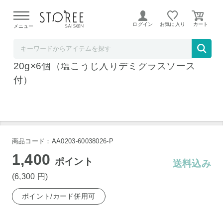
【熊本県での地震による影響について】
令和8年熊本地震に
よる配送遅延が発生しております。
ログイン
お気に入り
メニュー
お祝い膳.com
焼き目つきハンバーグ 合挽き生ハンバーグ1
20g×6個（塩こうじ入りデミグラスソース
付）
商品コード：AA0203-60038026-P
1,400
ポイント
送料込み
(6,300
円
)
ポイント/カード併用可