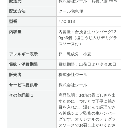
配送元
株式会社ジール お祝い膳.com
配送方法
クール宅急便
型番
47C-618
内容量
内容量：合挽き生ハンバーグ12
0g×6個（塩こうじ入りデミグラ
スソース付）
アレルギー表示
卵・乳成分・小麦
賞味・消費期限
賞味期限：出荷日より冷凍30日
販売者
株式会社ジール
サービス提供者
株式会社ジール
その他詳細 1
商品説明：お肉の香ばしさを出
すために一つひとつ丁寧に焼き
目を入れた、湯せんで調理でき
る神保シェフ監修の生ハンバー
グです。オリジナルのデミグラ
スソースでお召し上がりくださ