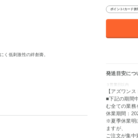
ポイント/カード併
にく低刺激性の絆創膏。
発送目安につ
３営業日以内
【アズワンス
■下記の期間
む全ての業務
休業期間：202
※夏季休業明
ますが、
ご注文が集中