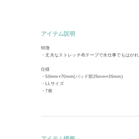
アイテム説明
特徴
・丈夫なストレッチ布テープで水仕事でもはがれ
仕様
・50mm×70mm(パッド部25mm×35mm)
・LLサイズ
・7枚
アイテム情報