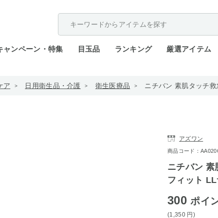
配送遅延が発生しております。
キャンペーン・特集
目玉品
ランキング
厳選アイテム
ケア
日用衛生品・介護
衛生医療品
ニチバン 素肌タッチ救
アズワン
商品コード：AA0206-
ニチバン 素
フィット L
300
ポイ
(1,350
円
)