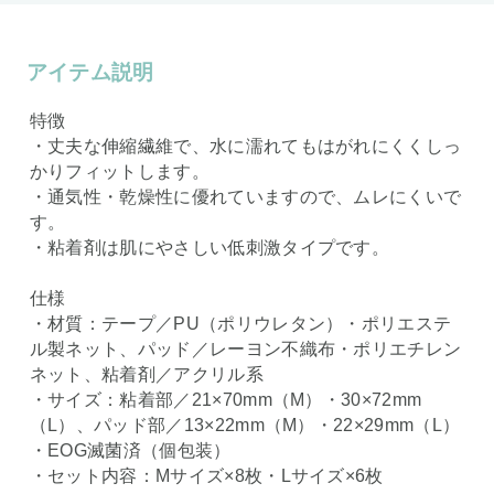
アイテム説明
特徴
・丈夫な伸縮繊維で、水に濡れてもはがれにくくしっ
かりフィットします。
・通気性・乾燥性に優れていますので、ムレにくいで
す。
・粘着剤は肌にやさしい低刺激タイプです。
仕様
・材質：テープ／PU（ポリウレタン）・ポリエステ
ル製ネット、パッド／レーヨン不織布・ポリエチレン
ネット、粘着剤／アクリル系
・サイズ：粘着部／21×70mm（M）・30×72mm
（L）、パッド部／13×22mm（M）・22×29mm（L）
・EOG滅菌済（個包装）
・セット内容：Mサイズ×8枚・Lサイズ×6枚