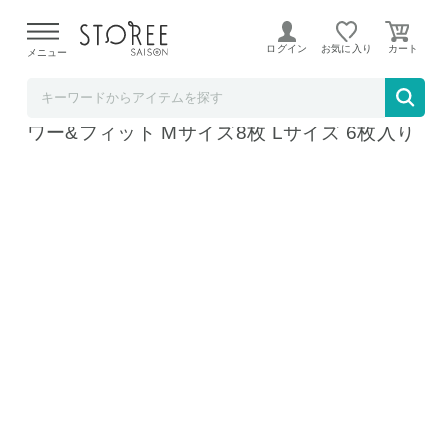
【熊本県での地震による影響について】
令和8年熊本地震に
よる配送遅延が発生しております。
ログイン
お気に入り
メニュー
アズワン
ニチバン 素肌タッチ救急バン ケアリーヴパ
ワー&フィット Mサイズ8枚 Lサイズ 6枚入り