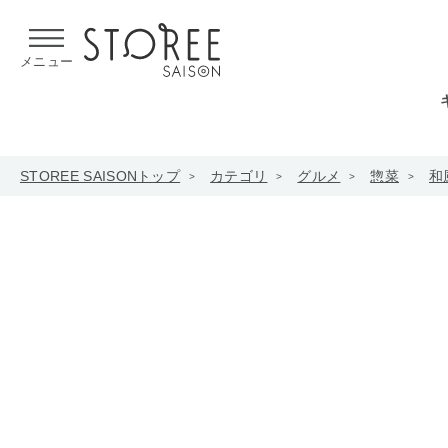
【熊本県での地震による影響について】
令和8年熊本地震による
メニュー
STOREE SAISONトップ
カテゴリ
グルメ
惣菜
和