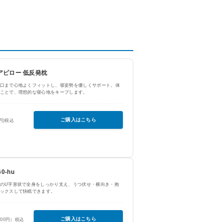
ュアピロー 低反発枕
口まで心地よくフィットし、寝姿勢を優しくサポート。体
ことで、理想的な寝心地をキープします。
ご購入はこちら
0円)税込
0-hu
のU字形状で全身をしっかり支え、うつ伏せ・横向き・抱
ックスして快眠できます。
ご購入はこちら
400円）税込