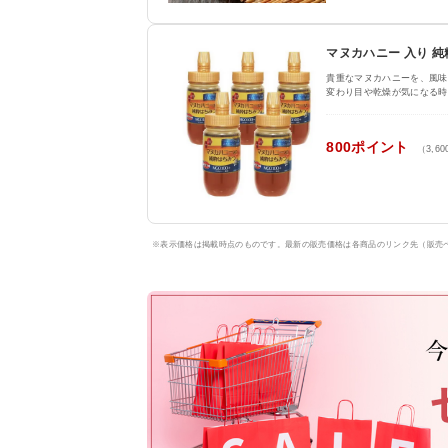
マヌカハニー 入り 純粋
貴重なマヌカハニーを、風味
変わり目や乾燥が気になる時
800ポイント
（3,6
※表示価格は掲載時点のものです。最新の販売価格は各商品のリンク先（販売