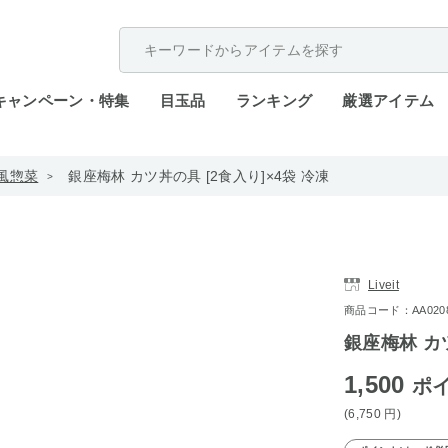
配送遅延が発生しております。
キャンペーン・特集
目玉品
ランキング
厳選アイテム
風惣菜
銀座梅林 カツ丼の具 [2食入り]×4袋 冷凍
Liveit
商品コード：AA0208-
銀座梅林 カツ
1,500
ポ
(6,750
円
)