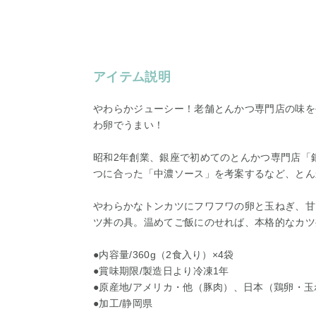
アイテム説明
やわらかジューシー！老舗とんかつ専門店の味を
わ卵でうまい！
昭和2年創業、銀座で初めてのとんかつ専門店「
つに合った「中濃ソース」を考案するなど、とん
やわらかなトンカツにフワフワの卵と玉ねぎ、甘
ツ丼の具。温めてご飯にのせれば、本格的なカツ
●内容量/360g（2食入り）×4袋
●賞味期限/製造日より冷凍1年
●原産地/アメリカ・他（豚肉）、日本（鶏卵・玉
●加工/静岡県