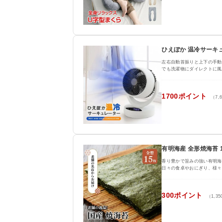
ひえぽか 温冷サーキ
左右自動首振りと上下の手動
でも洗濯物にダイレクトに風
1700ポイント
（7,
有明海産 全形焼海苔 
香り豊かで旨みの強い有明海
日々の食卓やおにぎり、様々
300ポイント
（1,3