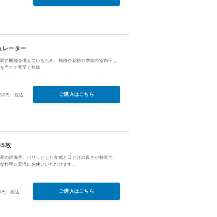
ュレーター
調節機能を備えているため、梅雨や花粉の季節の室内干し
を当てて素早く乾燥
ご購入はこちら
650円）税込
15枚
産の焼海苔。パリッとした食感と口どけの良さが特長で、
な料理に贅沢にお使いいただけます。
ご購入はこちら
50円）税込