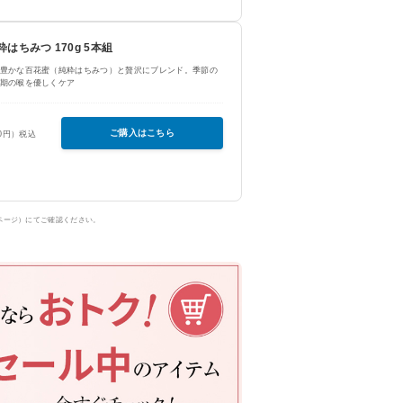
はちみつ 170g 5本組
豊かな百花蜜（純粋はちみつ）と贅沢にブレンド。季節の
期の喉を優しくケア
ご購入はこちら
00円）税込
ページ）にてご確認ください。