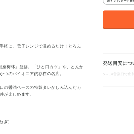
ポイント/カード併
手軽に。電子レンジで温めるだけ！とろふ
発送目安につ
銀座梅林」監修。「ひと口カツ」や、とんか
かつのパイオニア的存在の名店。
5～14営業日で出
口の醤油ベースの特製タレがしみ込んだカ
丼が楽しめます。
ねぎ）