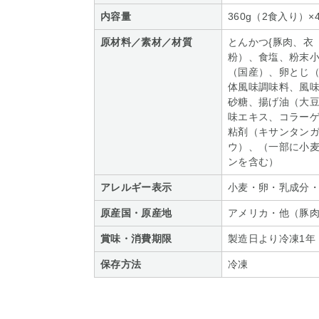
内容量
360g（2食入り）×
原材料／素材／材質
とんかつ{豚肉、衣
粉）、食塩、粉末小
（国産）、卵とじ
体風味調味料、風
砂糖、揚げ油（大
味エキス、コラーゲ
粘剤（キサンタン
ウ）、（一部に小
ンを含む）
アレルギー表示
小麦・卵・乳成分
原産国・原産地
アメリカ・他（豚
賞味・消費期限
製造日より冷凍1年
保存方法
冷凍