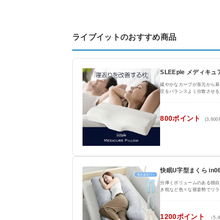
ライブイットのおすすめ商品
SLEEple メディキ
緩やかなカーブが首元から肩
圧をバランスよく分散させる
800ポイント
(3,60
快眠U字型まくら in06
分厚くボリュームのある独自
き枕など色々な寝姿勢でリラ
1200ポイント
（5,