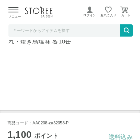
【熊本県での地震による影響について】
令和8年熊本地震に
よる配送遅延が発生しております。
ログイン
お気に入り
メニュー
Liveit
焼き鳥缶詰2種バラエティセット 焼き鳥た
れ・焼き鳥塩味 各10缶
商品コード：AA0208-za32058-P
1,100
ポイント
送料込み