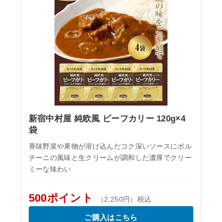
新宿中村屋 純欧風 ビーフカリー 120g×4
袋
香味野菜や果物が溶け込んだコク深いソースにポル
チーニの風味と生クリームが調和した濃厚でクリー
ミーな味わい
500ポイント
（2,250円）税込
ご購入はこちら