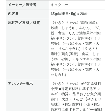
メーカー／製造者
キョクヨー
内容量
65g(固形量45g)ｘ20缶
原材料／素材／材質
【やきとり たれ】鶏肉(国産)、
砂糖、しょうゆ、みりん、でん
粉、食塩、りんご濃縮果汁/増粘
剤(キサンタン)、調味料(アミノ
酸等)、(一部に小麦・鶏肉・大
豆・りんごを含む) 【やきとり
塩味】鶏肉(国産)、食塩、しょ
うゆ、砂糖、チキンエキス/増粘
剤(キサンタン)、調味料(アミノ
酸等)、(一部に小麦・鶏肉・大
豆を含む)
アレルギー表示
【やきとり たれ】 ■特定原材料
小麦 ■特定原材料に準ずるアレ
ルギー物質20品目および魚介類
鶏肉・大豆・りんご 【やきとり
塩味】 ■特定原材料 小麦 ■特定
原材料に準ずるアレルギー物質2