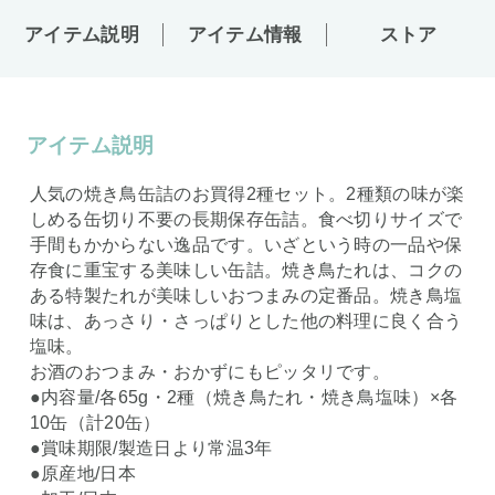
アイテム説明
アイテム情報
ストア
アイテム説明
人気の焼き鳥缶詰のお買得2種セット。2種類の味が楽
しめる缶切り不要の長期保存缶詰。食べ切りサイズで
手間もかからない逸品です。いざという時の一品や保
存食に重宝する美味しい缶詰。焼き鳥たれは、コクの
ある特製たれが美味しいおつまみの定番品。焼き鳥塩
味は、あっさり・さっぱりとした他の料理に良く合う
塩味。
お酒のおつまみ・おかずにもピッタリです。
●内容量/各65g・2種（焼き鳥たれ・焼き鳥塩味）×各
10缶（計20缶）
●賞味期限/製造日より常温3年
●原産地/日本