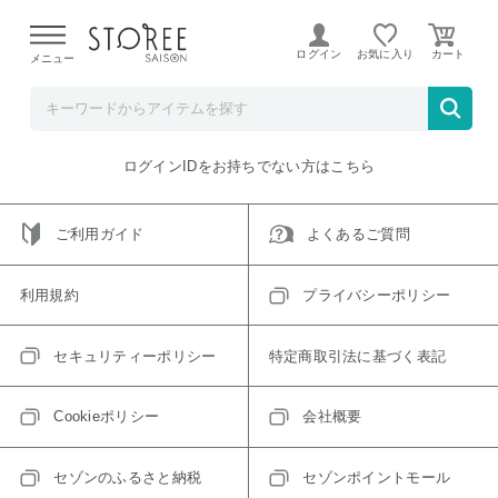
【熊本県での地震による影響について】
令和8年熊本地震に
よる配送遅延が発生しております。
ログイン
お気に入り
メニュー
ご指定のアイテムは取り扱い終了、またはただいま取り扱い
できないアイテムです。
トップへ戻る
ログインIDをお持ちでない方はこちら
ご利用ガイド
よくあるご質問
利用規約
プライバシーポリシー
セキュリティーポリシー
特定商取引法に基づく表記
Cookieポリシー
会社概要
セゾンのふるさと納税
セゾンポイントモール