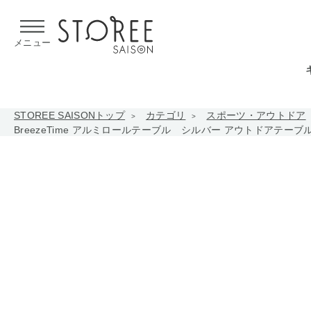
【熊本県での地震による影響について】
令和8年熊本地震による
メニュー
STOREE SAISONトップ
カテゴリ
スポーツ・アウトドア
BreezeTime アルミロールテーブル シルバー アウトドアテーブ