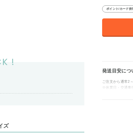
ポイント/カード併
K !
発送目安につ
ご注文から通常2
※休業日・交通事
イズ