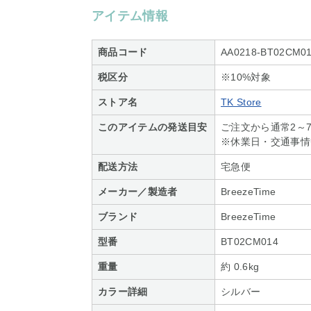
アイテム情報
商品コード
AA0218-BT02CM01
税区分
※10%対象
ストア名
TK Store
このアイテムの発送目安
ご注文から通常2～
※休業日・交通事情
配送方法
宅急便
メーカー／製造者
BreezeTime
ブランド
BreezeTime
型番
BT02CM014
重量
約 0.6kg
カラー詳細
シルバー