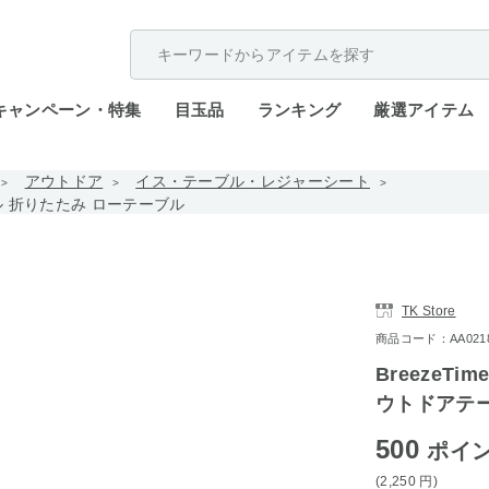
配送遅延が発生しております。
キャンペーン・特集
目玉品
ランキング
厳選アイテム
アウトドア
イス・テーブル・レジャーシート
ル 折りたたみ ローテーブル
TK Store
商品コード：AA0218-
BreezeT
ウトドアテー
500
ポイ
(2,250
円
)