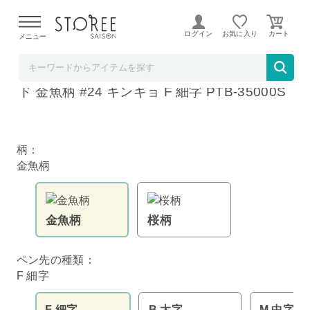
【熊本県での地震による影響について】
令和8年熊本地震に
よる配送遅延が発生しております。
ログイン
お気に入り
メニュー
ホームショッピング STOREE SAISON店
プラチナ万年筆 #3776CENTURY セルロイ
ド 金魚柄 #24 キンギョ F 細字 PTB-35000S
柄：
金魚柄
金魚柄
桜柄
ペン先の種類：
F 細字
F 細字
B 太字
M 中字