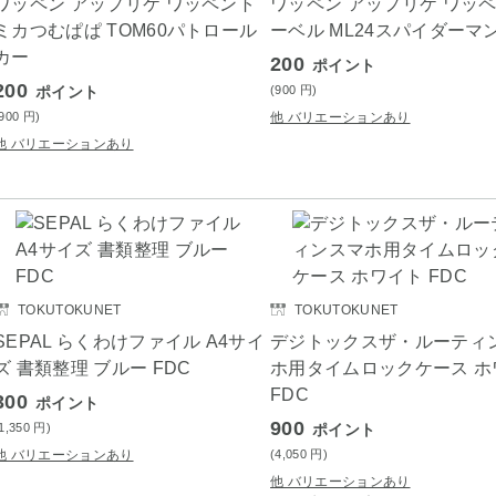
ワッペン アップリケ ワッペント
ワッペン アップリケ ワッ
ミカつむぱぱ TOM60パトロール
ーベル ML24スパイダーマ
カー
200
ポイント
200
ポイント
(900
円
)
(900
円
)
他 バリエーションあり
他 バリエーションあり
TOKUTOKUNET
TOKUTOKUNET
SEPAL らくわけファイル A4サイ
デジトックスザ・ルーティ
ズ 書類整理 ブルー FDC
ホ用タイムロックケース ホ
FDC
300
ポイント
900
(1,350
円
)
ポイント
他 バリエーションあり
(4,050
円
)
他 バリエーションあり