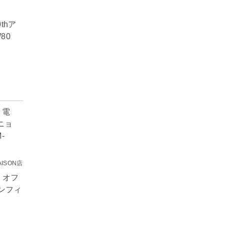
thア
80
ISON店
 オフ
コンフィ