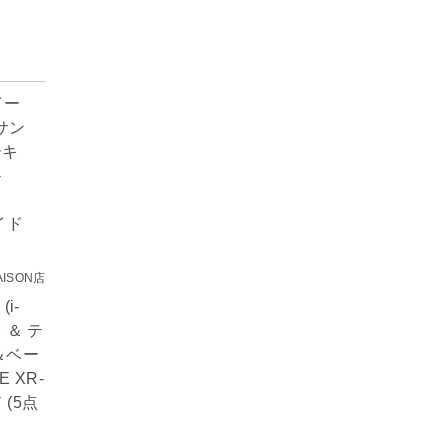
ISON店
i-
オ ＆ テ
＆ベー
E XR-
 (5点