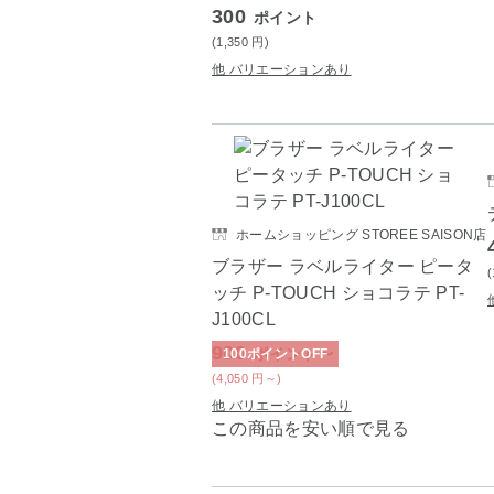
300
ポイント
(1,350
円
)
他 バリエーションあり
ホームショッピング STOREE SAISON店
ブラザー ラベルライター ピータ
ッチ P-TOUCH ショコラテ PT-
J100CL
900
～
ポイント
100
ポイント
OFF
(4,050
円
～)
他 バリエーションあり
この商品を安い順で見る