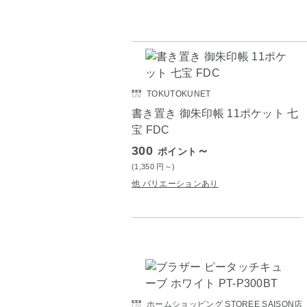
TOKUTOKUNET
書き置き 御朱印帳 11ポケット 七
宝 FDC
300
～
ポイント
(1,350
円
～)
他 バリエーションあり
ホームショッピング STOREE SAISON店