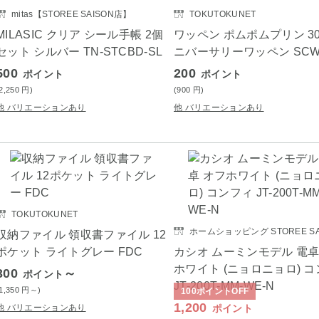
mitas【STOREE SAISON店】
TOKUTOKUNET
MILASIC クリア シール手帳 2個
ワッペン ポムポムプリン 30
セット シルバー TN-STCBD-SL
ニバーサリーワッペン SCW
500
200
ポイント
ポイント
(2,250
円
)
(900
円
)
他 バリエーションあり
他 バリエーションあり
TOKUTOKUNET
ホームショッピング STOREE SA
収納ファイル 領収書ファイル 12
ポケット ライトグレー FDC
カシオ ムーミンモデル 電卓
ホワイト (ニョロニョロ) 
300
～
ポイント
JT-200T-MM-WE-N
(1,350
円
～)
100
ポイント
OFF
1,200
他 バリエーションあり
ポイント