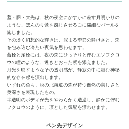
蓋・胴・大先は、秋の夜空にかすかに差す月明かりの
ような、ほんのり紫を感じさせる白に繊細なパールを
施しました。
その淡く幻想的な輝きは、深まる季節の静けさと、森
を包み込む冷たい夜気を思わせます。
蓋栓と尾栓には、夜の森にひっそりと佇むエゾフクロ
ウの瞳のような、透きとおった紫を添えました。
月光を映すようなその透明感が、静寂の中に潜む神秘
的な存在感を演出します。
いずれの色も、秋の北海道の森が持つ自然の美しさと
奥深さを表現したもの。
半透明のボディが光をやわらかく透過し、静かに佇む
フクロウのように、凛とした気配を漂わせます。
ペン先デザイン