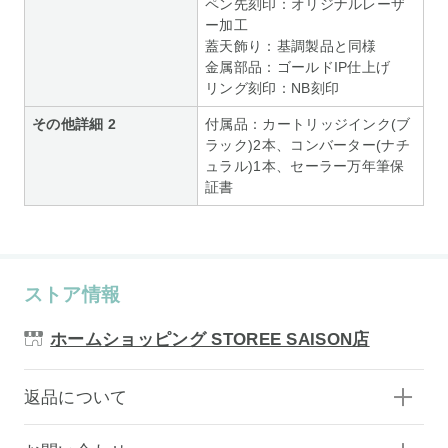
ペン先刻印：オリジナルレーザ
ー加工
蓋天飾り：基調製品と同様
金属部品：ゴールドIP仕上げ
リング刻印：NB刻印
その他詳細 2
付属品：カートリッジインク(ブ
ラック)2本、コンバーター(ナチ
ュラル)1本、セーラー万年筆保
証書
ストア情報
ホームショッピング STOREE SAISON店
返品について