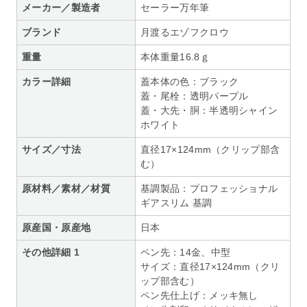
メーカー／製造者
セーラー万年筆
ブランド
月渡るエゾフクロウ
重量
本体重量16.8ｇ
カラー詳細
蓋本体の色：ブラック
蓋・尾栓：透明パープル
蓋・大先・胴：半透明シャイン
ホワイト
サイズ／寸法
直径17×124mm（クリップ部含
む）
原材料／素材／材質
基調製品：プロフェッショナル
ギアスリム 基調
原産国・原産地
日本
その他詳細 1
ペン先：14金、中型
サイズ：直径17×124mm（クリ
ップ部含む）
ペン先仕上げ：メッキ無し