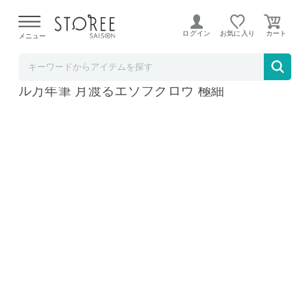
【熊本県での地震による影響について】
令和8年熊本地震に
よる配送遅延が発生しております。
ログイン
お気に入り
メニュー
ホームショッピング STOREE SAISON店
セーラー万年筆 ホームショッピングオリジナ
ル万年筆 月渡るエゾフクロウ 極細