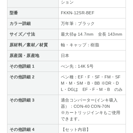
ション
型番
FKKN-12SR-BEF
カラー詳細
万年筆：ブラック
サイズ／寸法
最大径φ 14.7mm 全長 143mm
原材料／素材／材質
軸・キャップ：樹脂
原産国・原産地
日本
その他詳細 1
ぺン先：14K 5号
その他詳細 2
ペン種：EF・F・SF・FM・SF
M・M・SM・B・BB ※DR・D
L・DGは EF・F・M・B のみ
その他詳細 3
適合コンバーター(インキ吸入
器）：CON-40 CON-70N
※カートリッジインキもご使用
できます。
その他詳細 4
【セット内容】