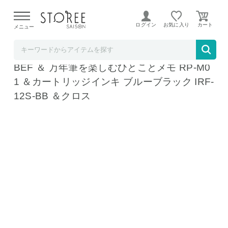
【熊本県での地震による影響について】
令和8年熊本地震に
よる配送遅延が発生しております。
ログイン
お気に入り
メニュー
ホームショッピング STOREE SAISON店
パイロット 万年筆 カスタム74 FKKN-12SR-
BEF ＆ 万年筆を楽しむひとことメモ RP-M0
1 ＆カートリッジインキ ブルーブラック IRF-
12S-BB ＆クロス