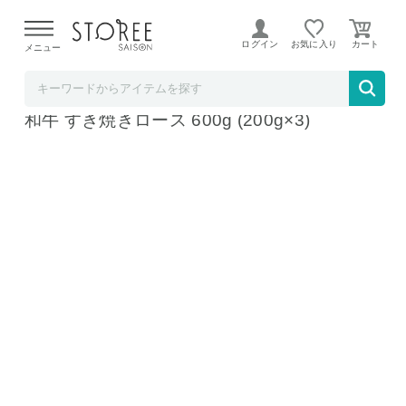
【熊本県での地震による影響について】
令和8年熊本地震に
よる配送遅延が発生しております。
ログイン
お気に入り
メニュー
タマチャンショップ
Dr.Beef 純日本産 グラスフェッドビーフ 黒毛
和牛 すき焼きロース 600g (200g×3)
Dr.Beef 純日本産 グラスフェッドビーフ 黒毛和牛 すき焼きロ
ース 600g (200g×3)