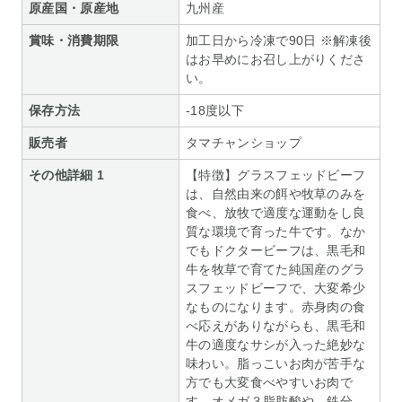
原産国・原産地
九州産
賞味・消費期限
加工日から冷凍で90日 ※解凍後
はお早めにお召し上がりくださ
い。
保存方法
-18度以下
販売者
タマチャンショップ
その他詳細 1
【特徴】グラスフェッドビーフ
は、自然由来の餌や牧草のみを
食べ、放牧で適度な運動をし良
質な環境で育った牛です。なか
でもドクタービーフは、黒毛和
牛を牧草で育てた純国産のグラ
スフェッドビーフで、大変希少
なものになります。赤身肉の食
べ応えがありながらも、黒毛和
牛の適度なサシが入った絶妙な
味わい。脂っこいお肉が苦手な
方でも大変食べやすいお肉で
す。オメガ３脂肪酸や、鉄分、