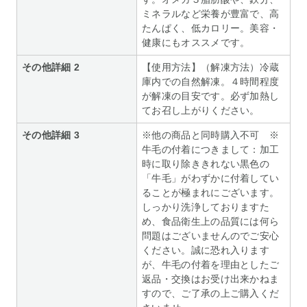
ミネラルなど栄養が豊富で、高
たんぱく、低カロリー。美容・
健康にもオススメです。
その他詳細 2
【使用方法】（解凍方法）冷蔵
庫内での自然解凍。４時間程度
が解凍の目安です。必ず加熱し
てお召し上がりください。
その他詳細 3
※他の商品と同時購入不可 ※
牛毛の付着につきまして：加工
時に取り除ききれない黒色の
「牛毛」がわずかに付着してい
ることが極まれにございます。
しっかり洗浄しておりますた
め、食品衛生上の品質には何ら
問題はございませんのでご安心
ください。誠に恐れ入ります
が、牛毛の付着を理由としたご
返品・交換はお受け出来かねま
すので、ご了承の上ご購入くだ