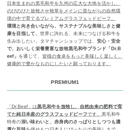
日本生まれの黒毛和牛を九州の広大な大地を活かし、
のびのびと放牧させ牧草をメインに昔ながらの自然環
境の中で育てるプレミアムグラスフェッドビーフ。
環境と向き合いながら、サステナブルな美味しさと健
康を目指して、
世界に誇れる、未来につなげる和牛を
生み出したい。タマチャンショップでは、
安心・安全
で、おいしく栄養豊富な放牧黒毛和牛ブランド「Dr.B
eef」
を通じて、
皆様の食卓をもっと美味しく楽しく、
健康的で豊かなものにしたいと願っております。
PREMIUM1
「Dr.Beef」は
黒毛和牛を放牧し、自然由来の肥料で育
てた純日本産のグラスフェッドビーフ
です。
黒毛和牛
特有の
深い味わいと、赤身肉のさっぱりとしつつも濃
厚な旨味
を併せもつ日本人にぴったりの美味しさで