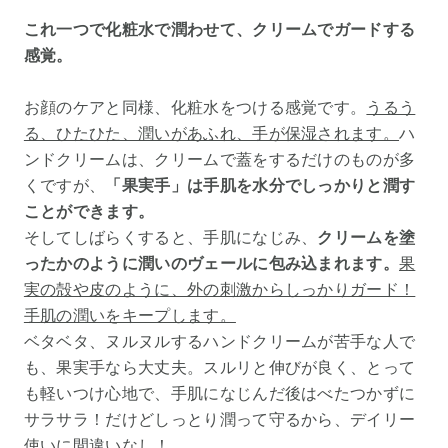
これ一つで化粧水で潤わせて、クリームでガードする
感覚。
お顔のケアと同様、化粧水をつける感覚です。
うるう
る、ひたひた、潤いがあふれ、手が保湿されます。
ハ
ンドクリームは、クリームで蓋をするだけのものが多
くですが、
「果実手」は手肌を水分でしっかりと潤す
ことができます。
そしてしばらくすると、手肌になじみ、
クリームを塗
ったかのように潤いのヴェールに包み込まれます。
果
実の殻や皮のように、外の刺激からしっかりガード！
手肌の潤いをキープします。
ベタベタ、ヌルヌルするハンドクリームが苦手な人で
も、果実手なら大丈夫。スルリと伸びが良く、とって
も軽いつけ心地で、手肌になじんだ後はべたつかずに
サラサラ！だけどしっとり潤って守るから、デイリー
使いに間違いなし！