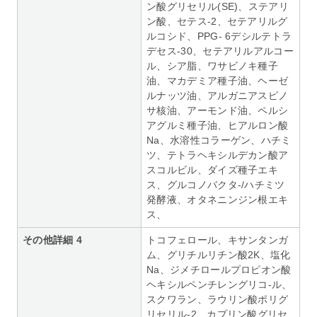
ン酸グリセリル(SE)、ステアリ
ン酸、セテス‐2、セテアリルグ
ルコシド、PPG- 6デシルテトラ
デセス‐30、セテアリルアルコー
ル、シア脂、ワサビノキ種子
油、マカデミア種子油、ヘーゼ
ルナッツ油、アルガニアスピノ
サ核油、アーモンド油、ペルシ
アグルミ種子油、ヒアルロン酸
Na、水溶性コラーゲン、ハチミ
ツ、テトラヘキシルデカン酸ア
スコルビル、ダイズ種子エキ
ス、グルコノバクタ‐/ハチミツ
発酵液、オタネニンジン根エキ
ス、
その他詳細 4
トコフェロール、キサンタンガ
ム、グリチルリチン酸2K、塩化
Na、ジメチロールプロピオン酸
ヘキシルペンチレングリコ‐ル、
スクワラン、ラウリン酸ポリグ
リセリル‐2、カプリン酸グリセ