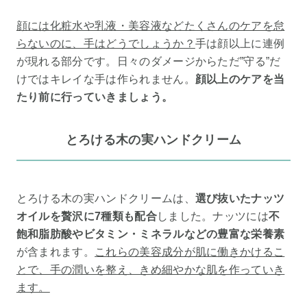
顔には化粧水や乳液・美容液などたくさんのケアを怠
らないのに、手はどうでしょうか？
手は顔以上に連例
が現れる部分です。日々のダメージからただ”守る”だ
けではキレイな手は作られません。
顔以上のケアを当
たり前に行っていきましょう。
とろける木の実ハンドクリーム
とろける木の実ハンドクリームは、
選び抜いたナッツ
オイルを贅沢に7種類も配合
しました。ナッツには
不
飽和脂肪酸やビタミン・ミネラルなどの豊富な栄養素
が含まれます。
これらの美容成分が肌に働きかけるこ
とで、手の潤いを整え、きめ細やかな肌を作っていき
ます。