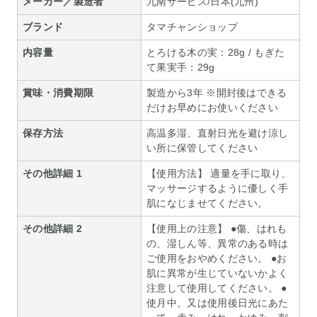
メーカー／製造者
九南サービス/日本(九州)
ブランド
タマチャンショップ
内容量
とろける木の実：28g / もぎた
て果実手：29g
賞味・消費期限
製造から3年 ※開封後はできる
だけお早めにお使いください
保存方法
高温多湿、直射日光を避け涼し
い所に保管してください
その他詳細 1
【使用方法】 適量を手に取り、
マッサージするように優しく手
肌になじませてください。
その他詳細 2
【使用上の注意】 ●傷、はれも
の、湿しん等、異常のある時は
ご使用をおやめください。 ●お
肌に異常が生じていないかよく
注意して使用してください。 ●
使月中、又は使用後日光にあた