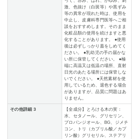
って、赤み、はれ、かゆみ、刺
激、色抜け（白斑等）や黒ずみ
等の異常が現れた時は、使用を
中止し、皮膚科専門医等へご相
談をおすすめします。そのまま
化粧品類の使用を続けますと悪
化することがあります。 ●使用
後は必ずしっかり蓋をしめてく
ださい。 ●乳幼児の手の届かな
い所に保管してください。 ●極
端に高温又は低温の場所、直射
日光のあたる場所には保管しな
いでください。 ●天然素材を使
用しているため、退色する場合
がありますが、品質に問題はあ
りません。
その他詳細 3
【全成分】とろける木の実：
水、セタノール、グリセリン、
プロパンジオール、BG、ジメチ
コン、トリ（カブリル酸／カプ
リン酸）グリセリル、ステアリ