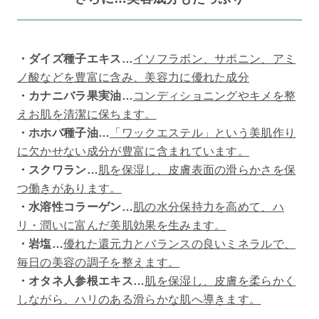
・ダイズ種子エキス…
イソフラボン、サポニン、アミ
ノ酸などを豊富に含み、美容力に優れた成分
・カナニバラ果実油…
コンディショニングやキメを整
えお肌を清潔に保ちます。
・ホホバ種子油…
「ワックエステル」という美肌作り
に欠かせない成分が豊富に含まれています。
・スクワラン…
肌を保湿し、皮膚表面の滑らかさを保
つ働きがあります。
・水溶性コラーゲン…
肌の水分保持力を高めて、ハ
リ・潤いに富んだ美肌効果を生みます。
・岩塩…
優れた還元力とバランスの良いミネラルで、
毎日の美容の調子を整えます。
・オタネ人参根エキス…
肌を保湿し、皮膚を柔らかく
しながら、ハリのある滑らかな肌へ導きます。