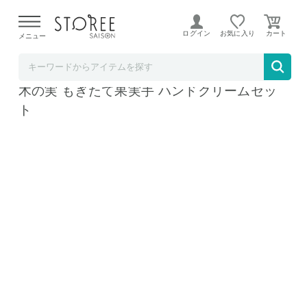
【熊本県での地震による影響について】
令和8年熊本地震に
よる配送遅延が発生しております。
ログイン
お気に入り
メニュー
タマチャンショップ
タマチャンショップ Hadamanma とろける
木の実 もぎたて果実手 ハンドクリームセッ
ト
Hadamanma とろける木の実 もぎたて果実手 ハンドクリー
ムセット