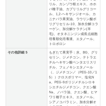
リル、カンゾウ根エキス、ホホ
バ種子油、カプリリルグリコー
ル、1,2‐ヘキサンジオール、カ
ニナパラ果実油、ラウリン酸ポ
リグリセリル‐10、加水分解コラ
ーゲン、加分解ケラチン(羊
毛)、オタネニンジン成長点細胞
培養順化培養液、エタノール、
トロポロン
その他詳細 5
もぎたて果実手：水、BG、グリ
セリン、ジメチコン、テトラエ
チルヘキサン酸ペンタエリスリ
チル、フェノキシエタノール
（、ジメチコン／（PEG-10／1
5））クロスポリマー、塩化N
a、PEG-9ポリジメチルシロキ
シエチルジメチコン、クエン酸
Na、ノバラ油、クエン酸、ヒマ
ワリ種子エキス、エタノール、
シアノコバラミン、加水分解オ