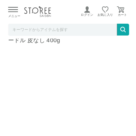
【熊本県での地震による影響について】
令和8年熊本地震に
よる配送遅延が発生しております。
ログイン
お気に入り
メニュー
タマチャンショップ
タマチャンショップ しあわせ生アーモンドプ
ードル 皮なし 400g
しあわせ生アーモンドプードル 皮なし