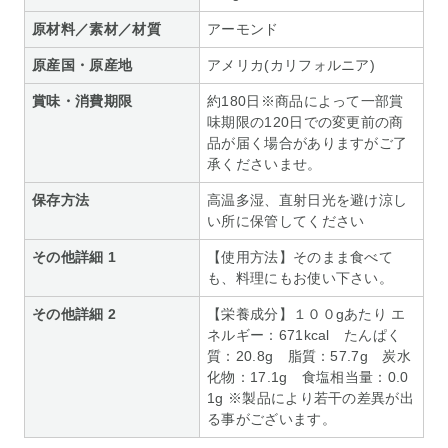
原材料／素材／材質
アーモンド
原産国・原産地
アメリカ(カリフォルニア)
賞味・消費期限
約180日※商品によって一部賞
味期限の120日での変更前の商
品が届く場合がありますがご了
承くださいませ。
保存方法
高温多湿、直射日光を避け涼し
い所に保管してください
その他詳細 1
【使用方法】そのまま食べて
も、料理にもお使い下さい。
その他詳細 2
【栄養成分】１００gあたり エ
ネルギー：671kcal たんぱく
質：20.8g 脂質：57.7g 炭水
化物：17.1g 食塩相当量：0.0
1g ※製品により若干の差異が出
る事がございます。