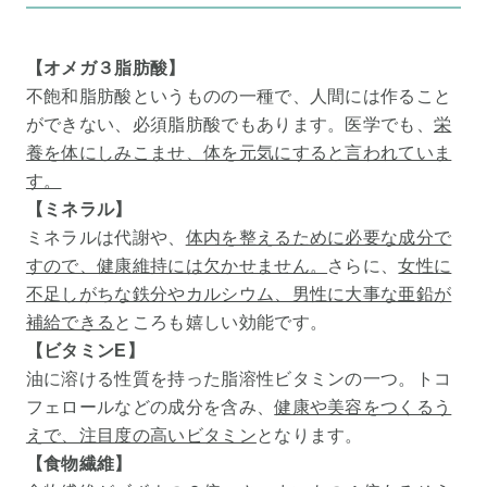
【オメガ３脂肪酸】
不飽和脂肪酸というものの一種で、人間には作ること
ができない、必須脂肪酸でもあります。医学でも、
栄
養を体にしみこませ、体を元気にすると言われていま
す。
【ミネラル】
ミネラルは代謝や、
体内を整えるために必要な成分で
すので、健康維持には欠かせません。
さらに、
女性に
不足しがちな鉄分やカルシウム、男性に大事な亜鉛が
補給できる
ところも嬉しい効能です。
【ビタミンE】
油に溶ける性質を持った脂溶性ビタミンの一つ。トコ
フェロールなどの成分を含み、
健康や美容をつくるう
えで、注目度の高いビタミン
となります。
【食物繊維】